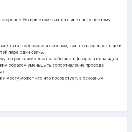
 и прочее. Но при етом выхода в инет нету поетому
тоже хотят подсоиденитса к нам, так что назревает ещё и
той паре один свичь.
у, но растояние даст о себе знать (назрела одна идея
таким образом уменьшыть сопротивление провода
а)
к к месту может кто что посоветует, а основным