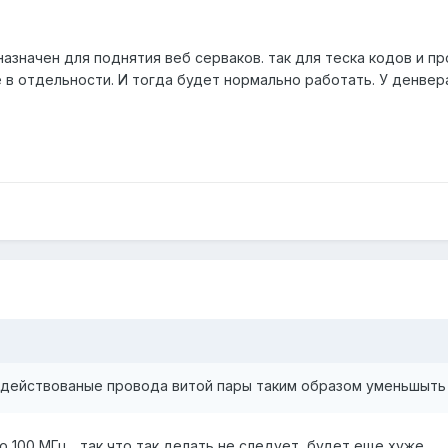
назначен для поднятия веб серваков. так для теска кодов и п
се в отдельности. И тогда будет нормально работать. У денвер
задействованые провода витой пары таким образом уменьшыть
о 100 МГц... так что так делать не следует, будет еще хуже...