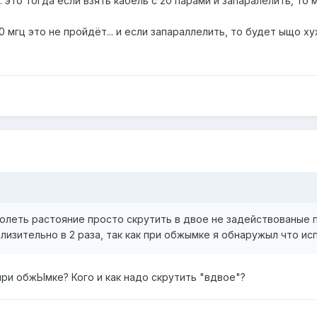
... это тогда если взять кабель с 20 парами и запаралелить, т
0 мгц это не пройдёт... и если запараллелить, то будет ыщо хуж
долеть растояние просто скрутить в двое не задействованые
изительно в 2 раза, так как при обжымке я обнаружыл что ис
при обжЫмке? Кого и как надо скрутить "вдвое"?