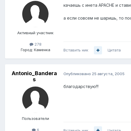
качаешь с инета APACHE и стави
а если совсем не шаришь, то пос
Активный участник
278
Город:
Каменка
Вставить ник
Цитата
Antonio_Bandera
Опубликовано
25 августа, 2005
s
благодарствую!!!
Пользователи
6
Вставить ник
Цитата