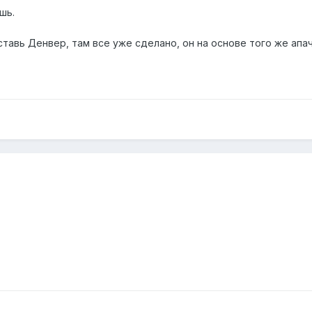
шь.
тавь Денвер, там все уже сделано, он на основе того же апача