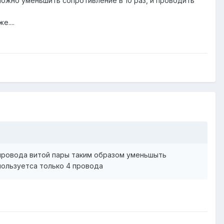
о можно уменьшить сопротивление в 10 раз, и проводить
е....
 провода витой пары таким образом уменьшыть
пользуетса только 4 провода