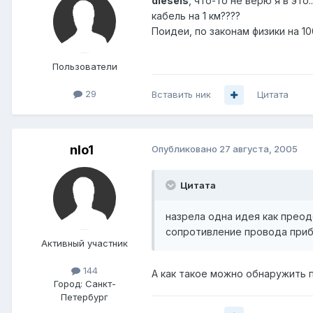
diesels
, что-то не верю я в это
кабель на 1 км????
Поидеи, по законам физики на 10
Пользователи
29
Вставить ник
Цитата
nlo1
Опубликовано
27 августа, 2005
Цитата
назрела одна идея как прео
сопротивление провода прибл
Активный участник
144
А как такое можно обнаружить 
Город:
Санкт-
Петербург