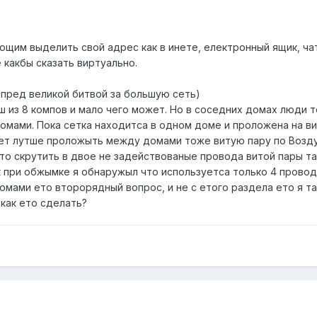
щим выделить свой адрес как в инете, електронный ящик, чат
 какбы сказать виртуально.
 пред великой битвой за большую сеть)
ш из 8 компов и мало чего может. Но в соседних домах люди 
мами. Пока сетка находитса в одном доме и проложена на ви
ет лутше проложыть между домами тоже витую пару по Воздух
то скрутить в двое не задействованые провода витой пары 
ак при обжымке я обнаружыл что используетса только 4 провод
мами ето второрядный вопрос, и не с етого раздела ето я та
как ето сделать?