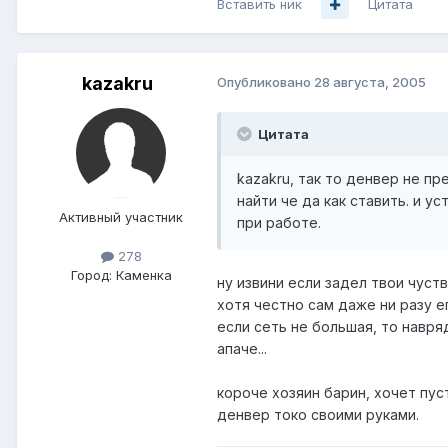
Вставить ник
Цитата
kazakru
Опубликовано
28 августа, 2005
Цитата
kazakru, так то денвер не п
найти че да как ставить. и у
Активный участник
при работе.
278
Город:
Каменка
ну извини если задел твои чуст
хотя честно сам даже ни разу ег
если сеть не большая, то навря
апаче...
короче хозяин барин, хочет пуст
денвер токо своими руками.