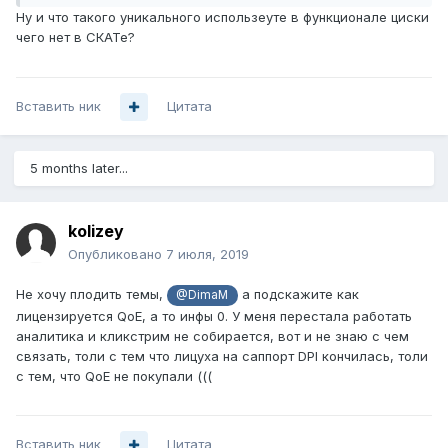
Ну и что такого уникального использеуте в функционале циски
чего нет в СКАТе?
Вставить ник
Цитата
5 months later...
kolizey
Опубликовано
7 июля, 2019
Не хочу плодить темы,
а подскажите как
@DimaM
лицензируется QoE, а то инфы 0. У меня перестала работать
аналитика и кликстрим не собирается, вот и не знаю с чем
связать, толи с тем что лицуха на саппорт DPI кончилась, толи
с тем, что QoE не покупали (((
Вставить ник
Цитата