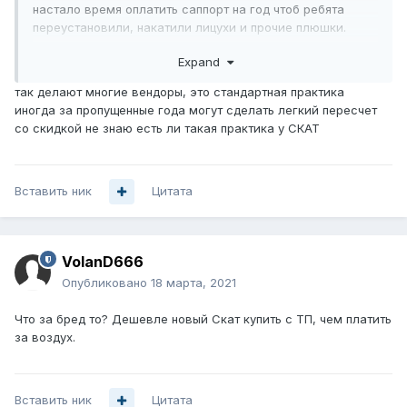
настало время оплатить саппорт на год чтоб ребята
переустановили, накатили лицухи и прочие плюшки.
Звоню в НАГ счет попросить, а мне опа и счет за все 5
Expand
лет что я поддержку не оплачивал и выкатили.
Получается и поддержку не получал и обновки не
так делают многие вендоры, это стандартная практика
получал, а будь добр бабла отвали, если не хочешь
иногда за пропущенные года могут сделать легкий пересчет
совсем без ската остаться, так как если сервак
со скидкой не знаю есть ли такая практика у СКАТ
сдохнет, оплатить все равно 5 лет неиспользованной
поддержки придется. Вот такая хрень.
Вставить ник
Цитата
VolanD666
Опубликовано
18 марта, 2021
Что за бред то? Дешевле новый Скат купить с ТП, чем платить
за воздух.
Вставить ник
Цитата