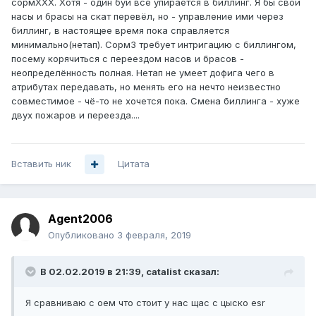
сормХХХ. Хотя - один буй всё упирается в биллинг. Я бы свои
насы и брасы на скат перевёл, но - управление ими через
биллинг, в настоящее время пока справляется
минимально(нетап). Сорм3 требует интригацию с биллингом,
посему корячиться с переездом насов и брасов -
неопределённость полная. Нетап не умеет дофига чего в
атрибутах передавать, но менять его на нечто неизвестно
совместимое - чё-то не хочется пока. Смена биллинга - хуже
двух пожаров и переезда....
Вставить ник
Цитата
Agent2006
Опубликовано
3 февраля, 2019
В 02.02.2019 в 21:39,
catalist
сказал:
Я сравниваю с оем что стоит у нас щас с цыско esr