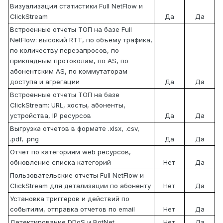
Визуализация статистики Full NetFlow и
ClickStream
Да
Да
Встроенные отчеты ТОП на базе Full
NetFlow: высокий RTT, по объему трафика,
по количеству перезапросов, по
прикладным протоколам, по AS, по
абонентским AS, по коммутаторам
доступа и агрегации
Да
Да
Встроенные отчеты ТОП на базе
ClickStream: URL, хосты, абоненты,
устройства, IP ресурсов
Да
Да
Выгрузка отчетов в формате .xlsx, .csv,
.pdf, .png
Да
Да
Отчет по категориям web ресурсов,
обновление списка категорий
Нет
Да
Пользовательские отчеты Full NetFlow и
ClickStream для детализации по абоненту
Нет
Да
Установка триггеров и действий по
событиям, отправка отчетов по email
Нет
Да
Детектирование DDoS и BotNet
Нет
Да