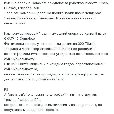
Именно версию Complete покупают за рубежом вместо Cisco,
Huawei, Ericsson, A10
- все эти компании реально проигрывали нам в тендерах!
Эта версия меня вдохновляет. И эту версию я назвал
инвестицией.
Как пример, перед НГ один тамошний оператор купил 8 штук
СКАТ-40 Complete.
Фактически теперь у него есть лицензия на 320 Гбит/c
трафика и менеджер лицензий позволит ее распилить
по платформам (white box) как угодно, как по полосе, так и по
функциональности.
Эти 320 Гбит/c лицензии с каждым годом обрастают новой
функциональностью,
они не сломаются, не пропадут, а если оператор растет, то
достаточно просто докупить гигабит.
PS
А "фильтры", "экономия на штрафах" и т.п. - это другая,
"темная" сторона DPI,
которая хоть и важна для выживания в наших реалиях, но
обсуждать мне ее не интересно.