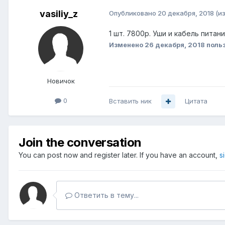
vasiliy_z
Опубликовано
20 декабря, 2018
(и
1 шт. 7800р. Уши и кабель пита
Изменено
26 декабря, 2018
польз
Новичок
0
Вставить ник
Цитата
Join the conversation
You can post now and register later. If you have an account,
s
Ответить в тему...