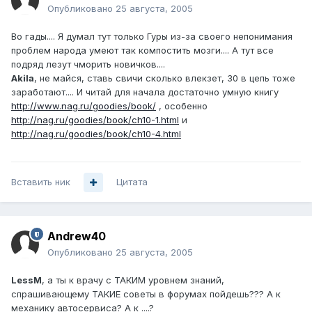
Опубликовано
25 августа, 2005
Во гады.... Я думал тут только Гуры из-за своего непонимания
проблем народа умеют так компостить мозги.... А тут все
подряд лезут чморить новичков....
Akila
, не майся, ставь свичи сколько влекзет, 30 в цепь тоже
заработают.... И читай для начала достаточно умную книгу
http://www.nag.ru/goodies/book/
, особенно
http://nag.ru/goodies/book/ch10-1.html
и
http://nag.ru/goodies/book/ch10-4.html
Вставить ник
Цитата
Andrew40
Опубликовано
25 августа, 2005
LessM
, а ты к врачу с ТАКИМ уровнем знаний,
спрашивающему ТАКИЕ советы в форумах пойдешь??? А к
механику автосервиса? А к ....?