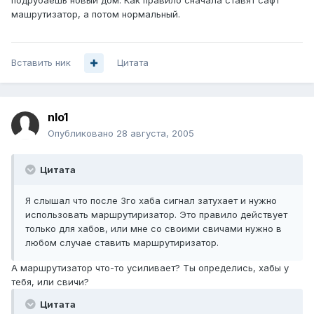
подрубаешь новый дом. Как правило сначала ставят сафт
машрутизатор, а потом нормальный.
Вставить ник
Цитата
nlo1
Опубликовано
28 августа, 2005
Цитата
Я слышал что после 3го хаба сигнал затухает и нужно
использовать маршрутиризатор. Это правило действует
только для хабов, или мне со своими свичами нужно в
любом случае ставить маршрутиризатор.
А маршрутизатор что-то усиливает? Ты определись, хабы у
тебя, или свичи?
Цитата