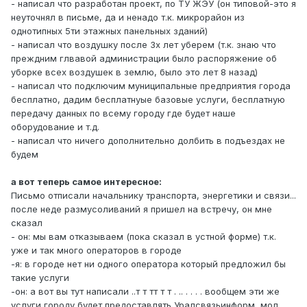
- написал что разработан проект, по ТУ ЖЭУ (он типовой-это я
неуточнял в письме, да и ненадо т.к. микрорайон из
однотипных 5ти этажных панельных зданий)
- написал что воздушку после 3х лет уберем (т.к. знаю что
преждним глвавой администрации было распоряжение об
уборке всех воздушек в землю, было это лет 8 назад)
- написал что подключим муниципальные предприятия города
бесплатно, дадим бесплатнуые базовые услуги, бесплатную
передачу данных по всему городу где будет наше
оборудование и т.д.
- написал что ничего дополнительно долбить в подъездах не
будем
а вот теперь самое интересное:
Письмо отписали начальнику транспорта, энергетики и связи...
после неде размусоливаний я пришел на встречу, он мне
сказал
- он: мы вам отказываем (пока сказал в устной форме) т.к.
уже и так много операторов в городе
-я: в городе нет ни одного оператора который предложил бы
такие услуги
-он: а вот вы тут написали ..т т тт т т . .. . . . . вообщем эти же
услуги городу будет предоставлять Уралсвязьинформ, мол