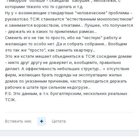
"геморроя" больше - скандалы "бабушек", неплатежи, с
которыми тяжело что то сделать и т.д.
Ну у + возникающие стандартные "человеческие" проблемы -
руковотсво ТСЖ становится "естественным монополистиком"
и занимается воровством, откатами... Лучшее, что получается
- держать их в каких то примлемых рамках...
Сменить его не так то просто, ибо на "честную" работу и
желающих то особо нет. Да и собрать собрание... Вообщем
это так же "просто", как сменить квартиру...
Это же кстати мешает объединяться в ТСЖ соседним домам
- никто друг другу не доверяет и, вообщемто, правильно
делает. А эффективность небольших структур... + отсутствие
фирм, желающих брать подряды на эксплуатацию жилых
домов по указанным причинам, часто приходиться держать
рабочих в штате при сильном недогрузе...
P.S. Это данным, в т.ч. бухгалтерским, нескольких реальных
ТСЖ.
Вставить ник
Цитата