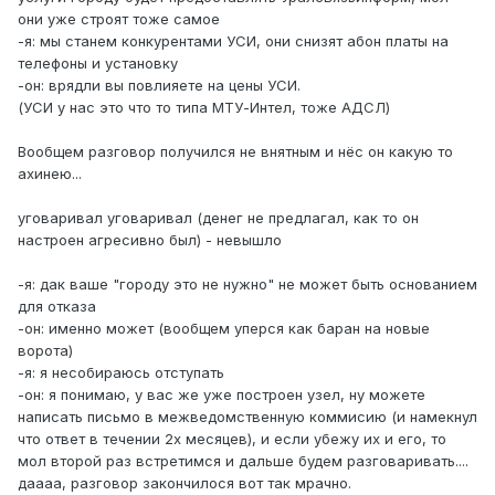
они уже строят тоже самое
-я: мы станем конкурентами УСИ, они снизят абон платы на
телефоны и установку
-он: врядли вы повлияете на цены УСИ.
(УСИ у нас это что то типа МТУ-Интел, тоже АДСЛ)
Вообщем разговор получился не внятным и нёс он какую то
ахинею...
уговаривал уговаривал (денег не предлагал, как то он
настроен агресивно был) - невышло
-я: дак ваше "городу это не нужно" не может быть основанием
для отказа
-он: именно может (вообщем уперся как баран на новые
ворота)
-я: я несобираюсь отступать
-он: я понимаю, у вас же уже построен узел, ну можете
написать письмо в межведомственную коммисию (и намекнул
что ответ в течении 2х месяцев), и если убежу их и его, то
мол второй раз встретимся и дальше будем разговаривать....
даааа, разговор закончилося вот так мрачно.