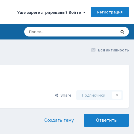
Регистрация
Уже зарегистрированы? Войти
Вся активность
Share
Подписчики
0
Создать тему
Ответить