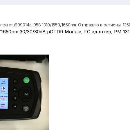
tsu mu909014c-058 1310/1550/1650nm. Отправлю в регионы. 1350
/1650nm 30/30/30dB µOTDR Module, FC адаптер, PM 131