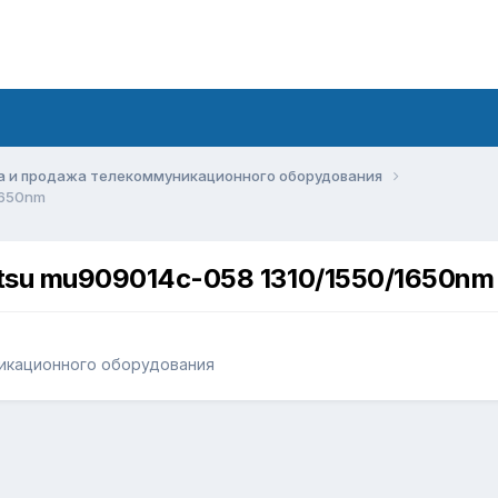
а и продажа телекоммуникационного оборудования
1650nm
tsu mu909014c-058 1310/1550/1650nm
икационного оборудования