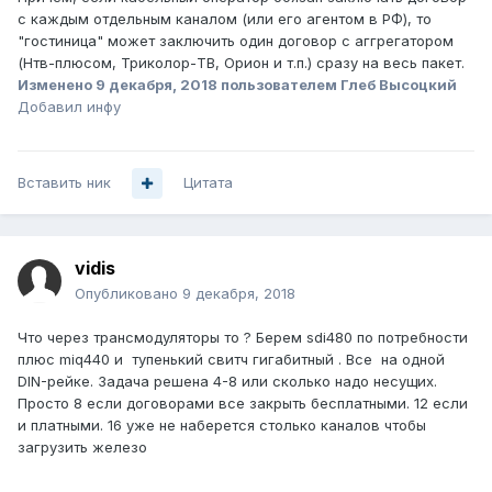
с каждым отдельным каналом (или его агентом в РФ), то
"гостиница" может заключить один договор с аггрегатором
(Нтв-плюсом, Триколор-ТВ, Орион и т.п.) сразу на весь пакет.
Изменено
9 декабря, 2018
пользователем Глеб Высоцкий
Добавил инфу
Вставить ник
Цитата
vidis
Опубликовано
9 декабря, 2018
Что через трансмодуляторы то ? Берем sdi480 по потребности
плюс miq440 и тупенький свитч гигабитный . Все на одной
DIN-рейке. Задача решена 4-8 или сколько надо несущих.
Просто 8 если договорами все закрыть бесплатными. 12 если
и платными. 16 уже не наберется столько каналов чтобы
загрузить железо