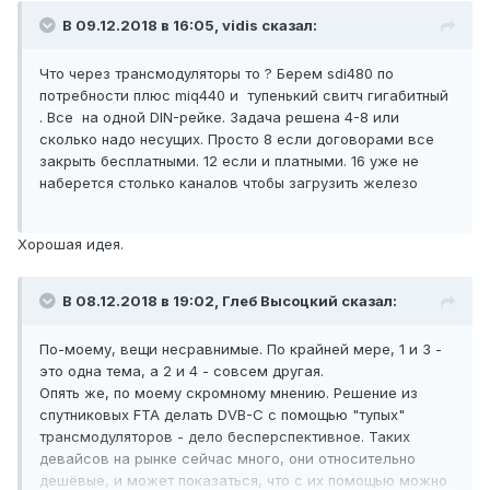
В 09.12.2018 в 16:05,
vidis
сказал:
Что через трансмодуляторы то ? Берем sdi480 по
потребности плюс miq440 и тупенький свитч гигабитный
. Все на одной DIN-рейке. Задача решена 4-8 или
сколько надо несущих. Просто 8 если договорами все
закрыть бесплатными. 12 если и платными. 16 уже не
наберется столько каналов чтобы загрузить железо
Хорошая идея.
В 08.12.2018 в 19:02,
Глеб Высоцкий
сказал:
По-моему, вещи несравнимые. По крайней мере, 1 и 3 -
это одна тема, а 2 и 4 - совсем другая.
Опять же, по моему скромному мнению. Решение из
спутниковых FTA делать DVB-C с помощью "тупых"
трансмодуляторов - дело бесперспективное. Таких
девайсов на рынке сейчас много, они относительно
дешёвые, и может показаться, что с их помощью можно