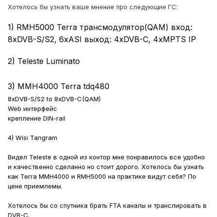
Хотелось бы узнать ваше мнение про следующие ГС:
1) RMH5000 Terra трансмодулятор(QAM) вход:
8xDVB-S/S2, 6xASI выход
: 4хDVB-C, 4xMPTS IP
2) Teleste Luminato
3) MMH4000 Terra
tdq480
8xDVB-S/S2 to 8xDVB-C(QAM)
Web интерфейс
крепление DIN-rail
4) Wisi Tangram
Видел Teleste в одной из контор мне понравилось все удобно
и качественно сделанно но стоит дорого. Хотелось бы узнать
как Terra MMH4000 и RMH5000 на практике видут себя? По
цене приемлемы.
Хотелось бы со спутника брать FTA каналы и транслировать в
DVB-C.