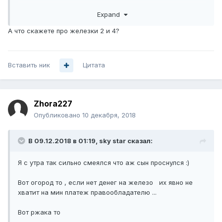
эффективно построить полноценную ГС.
Expand
Однако, не в наших российских реалиях. Нормальных
смотрибельных русских FTA не так много (если не
А что скажете про железки 2 и 4?
считать всякий алилуй и шоппинг на диване). И они
разбросаны по разным транспондерам разных спутников
в разных частотных диапазонах. Поэтому
Вставить ник
трансмодулятор, который мог бы обработать пакет из
Цитата
20-ти каналов, придется ставить на каждые 2-3 канала.
В результате выйдет не так дешево, как может
показаться сначала, а набор каналов - не таким
Zhora227
красивым.
Проще спиратить с платного сервиса. Ну или официально
Опубликовано
10 декабря, 2018
с ними договориться, если бабла много.
В 09.12.2018 в 01:19,
sky star
сказал:
Я с утра так сильно смеялся что аж сын проснулся :)
Вот огород то , если нет денег на железо их явно не
хватит на мин платеж правообладателю ...
Вот ржака то