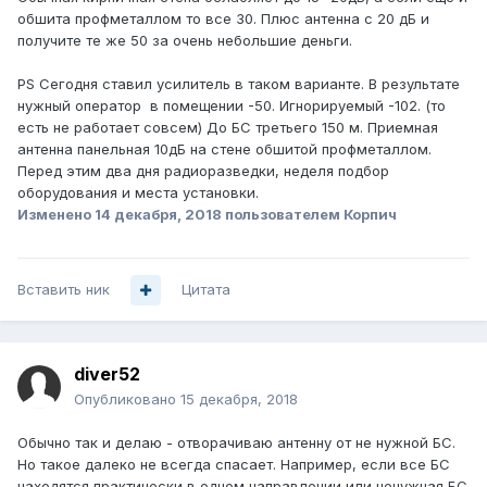
обшита профметаллом то все 30. Плюс антенна с 20 дБ и
получите те же 50 за очень небольшие деньги.
PS Сегодня ставил усилитель в таком варианте. В результате
нужный оператор в помещении -50. Игнорируемый -102. (то
есть не работает совсем) До БС третьего 150 м. Приемная
антенна панельная 10дБ на стене обшитой профметаллом.
Перед этим два дня радиоразведки, неделя подбор
оборудования и места установки.
Изменено
14 декабря, 2018
пользователем Корпич
Вставить ник
Цитата
diver52
Опубликовано
15 декабря, 2018
Обычно так и делаю - отворачиваю антенну от не нужной БС.
Но такое далеко не всегда спасает. Например, если все БС
находятся практически в одном направлении или ненужная БС