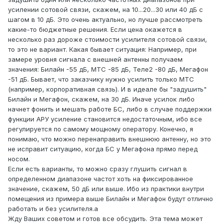
усилении сотовой связи, скажем, на 10...20...30 или 40 дБ с
шагом в 10 дБ. Это очень актуально, но лучше рассмотреть
какие-то бюджетные решения. Если цена окажется в
несколько раз дороже стоимости усилителя сотовой связи,
то это не вариант. Какая бывает ситуация: Например, при
замере уровня сигнала с внешней антенны получаем
значения: Билайн -55 дБ, МТС -85 дБ, Теле2 -80 дБ, Мегафон
-51 дБ. Бывает, что заказчику нужно усилить только МТС
(например, корпоративная связь). И в идеале бы "задушить"
Билайн и Мегафон, скажем, на 30 дБ. Иначе усилок либо
начнет фонить и мешать работе БС, либо в случае поддержки
функции АРУ усиление становится недостаточным, ибо все
регулируется по самому мощному оператору. Конечно, я
понимаю, что можно перенаправить внешнюю антенну, но это
не исправит ситуацию, когда БС у Мегафона прямо перед
носом.
Если есть варианты, то можно сразу глушить сигнал в
определенном диапазоне частот хоть на фиксированное
значение, скажем, 50 дБ или выше. Ибо из практики внутри
помещения из примера выше Билайн и Мегафон будут отлично
работать и без усилителя.а
Жду Ваших советом и готов все обсудить. Эта тема может