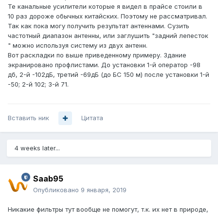
Те канальные усилители которые я видел в прайсе стоили в
10 раз дороже обычных китайских. Поэтому не рассматривал.
Так как пока могу получить результат антеннами. Сузить
частотный диапазон антенны, или заглушить "задний лепесток
" можно используя систему из двух антенн.
Вот раскладки по выше приведенному примеру. Здание
экранировано профлистами. До установки 1-й оператор -98
дб, 2-й -102дБ, третий -69дБ (до БС 150 м) после установки 1-й
-50; 2-й 102; 3-й 71.
Вставить ник
Цитата
4 weeks later...
Saab95
Опубликовано
9 января, 2019
Никакие фильтры тут вообще не помогут, т.к. их нет в природе,