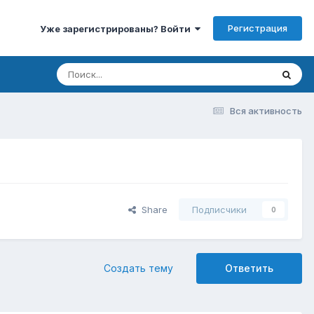
Регистрация
Уже зарегистрированы? Войти
Вся активность
Share
Подписчики
0
Создать тему
Ответить