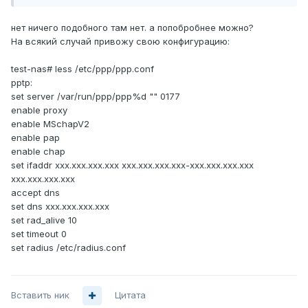
нет ничего подобного там нет. а попобробнее можно?
На всякий случай привожу свою конфигурацию:
test-nas# less /etc/ppp/ppp.conf
pptp:
set server /var/run/ppp/ppp%d "" 0177
enable proxy
enable MSchapV2
enable pap
enable chap
set ifaddr xxx.xxx.xxx.xxx xxx.xxx.xxx.xxx-xxx.xxx.xxx.xxx
xxx.xxx.xxx.xxx
accept dns
set dns xxx.xxx.xxx.xxx
set rad_alive 10
set timeout 0
set radius /etc/radius.conf
Вставить ник
Цитата