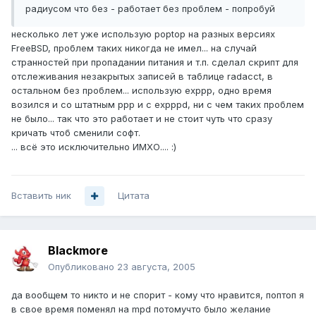
радиусом что без - работает без проблем - попробуй
несколько лет уже использую poptop на разных версиях
FreeBSD, проблем таких никогда не имел... на случай
странностей при пропадании питания и т.п. сделал скрипт для
отслеживания незакрытых записей в таблице radacct, в
остальном без проблем... использую exppp, одно время
возился и со штатным ppp и с expppd, ни с чем таких проблем
не было... так что это работает и не стоит чуть что сразу
кричать чтоб сменили софт.
... всё это исключительно ИМХО.... :)
Вставить ник
Цитата
Blackmore
Опубликовано
23 августа, 2005
да вообщем то никто и не спорит - кому что нравится, поптоп я
в свое время поменял на mpd потомучто было желание