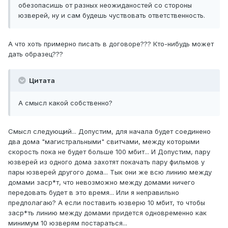
обезопасишь от разных неожиданостей со стороны
юзверей, ну и сам будешь чуствовать ответственность.
А что хоть примерно писать в договоре??? Кто-нибудь может
дать образец???
Цитата
А смысл какой собственно?
Смысл следующий... Допустим, для начала будет соединено
два дома "магистральными" свитчами, между которыми
скорость пока не будет больше 100 мбит... И Допустим, пару
юзверей из одного дома захотят покачать пару фильмов у
пары юзверей другого дома... Тык они же всю линию между
домами заср*т, что невозможно между домами ничего
передовать будет в это время... Или я неправильно
предполагаю? А если поставить юзверю 10 мбит, то чтобы
заср*ть линию между домами придется одновременно как
минимум 10 юзверям постараться...