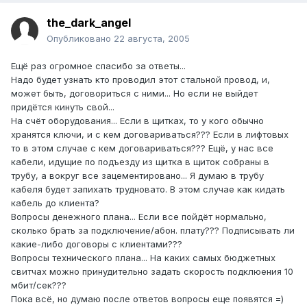
the_dark_angel
Опубликовано
22 августа, 2005
Ещё раз огромное спасибо за ответы...
Надо будет узнать кто проводил этот стальной провод, и,
может быть, договориться с ними... Но если не выйдет
придётся кинуть свой...
На счёт оборудования... Если в щитках, то у кого обычно
хранятся ключи, и с кем договариваться??? Если в лифтовых
то в этом случае с кем договариваться??? Ещё, у нас все
кабели, идущие по подъезду из щитка в щиток собраны в
трубу, а вокруг все зацементировано... Я думаю в трубу
кабеля будет запихать трудновато. В этом случае как кидать
кабель до клиента?
Вопросы денежного плана... Если все пойдёт нормально,
сколько брать за подключение/абон. плату??? Подписывать ли
какие-либо договоры с клиентами???
Вопросы технического плана... На каких самых бюджетных
свитчах можно принудительно задать скорость подклюения 10
мбит/сек???
Пока всё, но думаю после ответов вопросы еще появятся =)