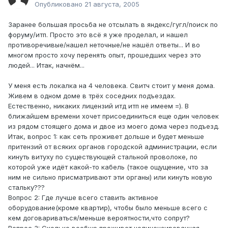
Опубликовано
21 августа, 2005
Заранее большая просьба не отсылать в яндекс/гугл/поиск по
форуму/итп. Просто это всё я уже проделал, и нашел
противоречивые/нашел неточные/не нашёл ответы... И во
многом просто хочу перенять опыт, прошедших через это
людей... Итак, начнём...
У меня есть локалка на 4 человека. Свитч стоит у меня дома.
Живем в одном доме в трёх соседних подъездах.
Естественно, никаких лицензий итд итп не имеем =). В
ближайшем времени хочет присоединиться еще один человек
из рядом стоящего дома и двое из моего дома через подъезд.
Итак, вопрос 1: как сеть проживет дольше и будет меньше
притензий от всяких органов городской администрации, если
кинуть витуху по существующей стальной проволоке, по
которой уже идёт какой-то кабель (такое ощущение, что за
ним не сильно присматривают эти органы) или кинуть новую
стальку???
Вопрос 2: Где лучше всего ставить активное
оборудование(кроме квартир), чтобы было меньше всего с
кем договариваться/меньше вероятности,что сопрут?