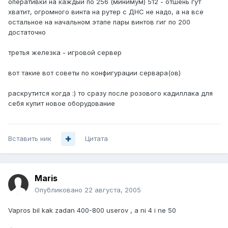
оперативки на каждый по 256 (минимум) 512 - отшень гут
хватит, огромного винта на рутер с ДНС не надо, а на все
остальное на начальном этапе пары винтов гиг по 200
достаточно
третья железка - игровой сервер
вот такие вот советы по конфигурации сервара(ов)
раскрутится когда :) то сразу после розового кадиллака для
себя купит новое оборудование
Вставить ник
Цитата
Maris
Опубликовано
22 августа, 2005
Vapros bil kak zadan 400-800 userov , a ni 4 i ne 50