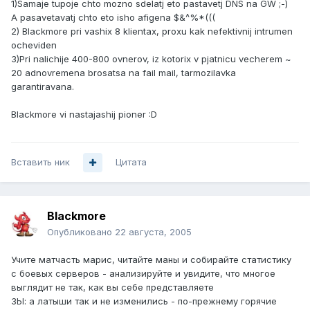
1)Samaje tupoje chto mozno sdelatj eto pastavetj DNS na GW ;-)
A pasavetavatj chto eto isho afigena $&^%*(((
2) Blackmore pri vashix 8 klientax, proxu kak nefektivnij intrumen
ocheviden
3)Pri nalichije 400-800 ovnerov, iz kotorix v pjatnicu vecherem ~
20 adnovremena brosatsa na fail mail, tarmozilavka
garantiravana.
Blackmore vi nastajashij pioner :D
Вставить ник
Цитата
Blackmore
Опубликовано
22 августа, 2005
Учите матчасть марис, читайте маны и собирайте статистику
с боевых серверов - анализируйте и увидите, что многое
выглядит не так, как вы себе представляете
ЗЫ: а латыши так и не изменились - по-прежнему горячие