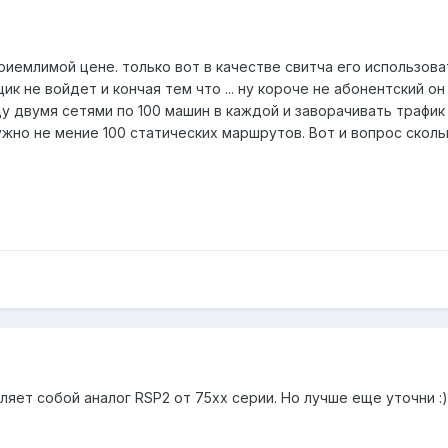
иемлимой цене. только вот в качестве свитча его использоват
щик не войдет и кончая тем что ... ну короче не абонентский 
 двумя сетями по 100 машин в каждой и заворачивать трафик 
но не мение 100 статических маршрутов. Вот и вопрос скольк
яет собой аналог RSP2 от 75xx серии. Но лучше еще уточни :)