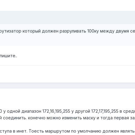
утизатор который должен разруливать 100ку между двумя сет
пишите..
 у одной диапазон 172,16,195,255 у другой 172,17,195,255 в сре
ой соединить. конечно можно изменить маску и тогда первая 
оступа в инет. Тоесть маршрутом по умолчанию должен являть