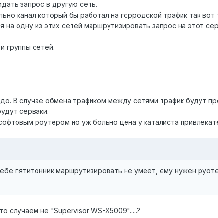
кидать запрос в другую сеть.
льно канал который бы работал на горродской трафик так вот 
я на одну из этих сетей маршрутизировать запрос на этот сер
и группы сетей.
адо. В случае обмена трафиком между сетями трафик будут пр
будут серваки.
офтовым роутером но уж больно цена у каталиста привлекате
себе пятитонник маршрутизировать не умеет, ему нужен руот
это случаем не "Supervisor WS-X5009".....?