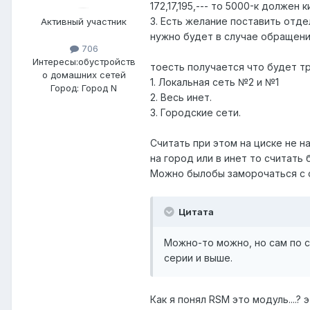
172,17,195,--- то 5000-к должен 
3. Есть желание поставить отде
Активный участник
нужно будет в случае обращени
706
Интересы:
обустройств
тоесть получается что будет тр
о домашних сетей
1. Локальная сеть №2 и №1
Город:
Город N
2. Весь инет.
3. Городские сети.
Считать при этом на циске не н
на город или в инет то считать 
Можно былобы заморочаться с с
Цитата
Можно-то можно, но сам по 
серии и выше.
Как я понял RSM это модуль....? 