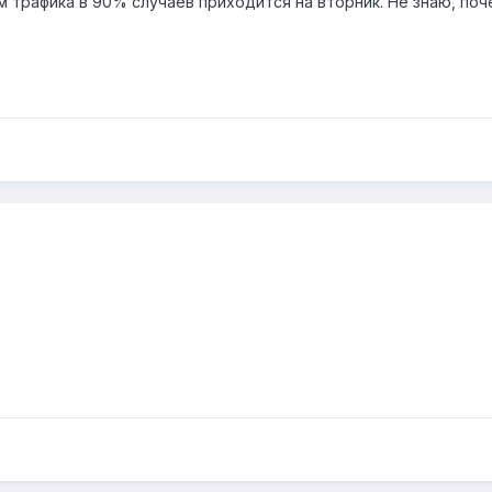
м трафика в 90% случаев приходится на вторник. Не знаю, поч