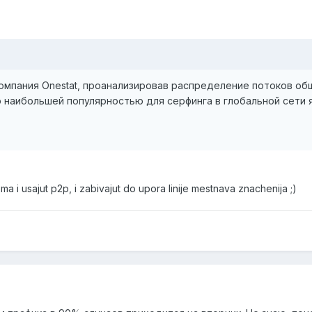
компания Onestat, проанализировав распределение потоков об
о наибольшей популярностью для серфинга в глобальной сети 
ma i usajut p2p, i zabivajut do upora linije mestnava znachenija ;)