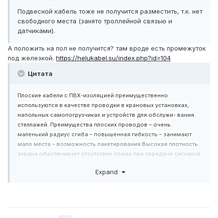
Подвесной кабель тоже не получится разместить, т.к. нет
свободного места (занято троллейной связью и
датчиками).
А положить на пол не получится? там вроде есть промежуток
под железкой.
https://helukabel.su/index.php?id=104
Цитата
Плоские кабели с ПВХ-изоляцией преимущественно
используются в качестве проводки в крановых установках,
напольных самопогрузчиках и устройств для обслужи- вания
стеллажей. Преимущества плоских проводов – очень
маленький радиус сгиба – повышенная гибкость – занимают
мало места – возможность пакетирования Высокая плотность
экрана обеспечивает отсутствие помех при передаче сигналов
и импульсов.
Expand