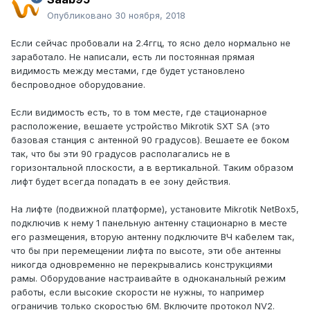
Опубликовано
30 ноября, 2018
Если сейчас пробовали на 2.4ггц, то ясно дело нормально не
заработало. Не написали, есть ли постоянная прямая
видимость между местами, где будет установлено
беспроводное оборудование.
Если видимость есть, то в том месте, где стационарное
расположение, вешаете устройство Mikrotik SXT SA (это
базовая станция с антенной 90 градусов). Вешаете ее боком
так, что бы эти 90 градусов располагались не в
горизонтальной плоскости, а в вертикальной. Таким образом
лифт будет всегда попадать в ее зону действия.
На лифте (подвижной платформе), установите Mikrotik NetBox5,
подключив к нему 1 панельную антенну стационарно в месте
его размещения, вторую антенну подключите ВЧ кабелем так,
что бы при перемещении лифта по высоте, эти обе антенны
никогда одновременно не перекрывались конструкциями
рамы. Оборудование настраивайте в одноканальный режим
работы, если высокие скорости не нужны, то например
ограничив только скоростью 6M. Включите протокол NV2.