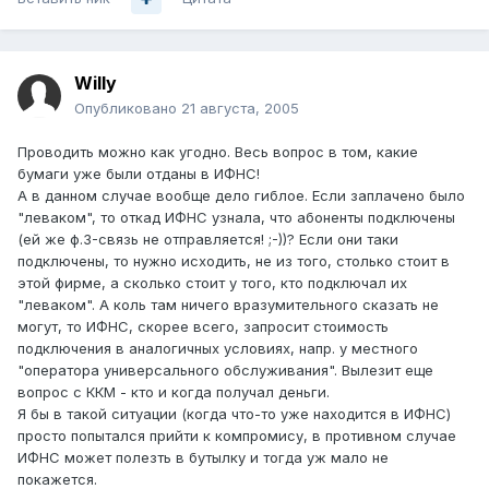
Willy
Опубликовано
21 августа, 2005
Проводить можно как угодно. Весь вопрос в том, какие
бумаги уже были отданы в ИФНС!
А в данном случае вообще дело гиблое. Если заплачено было
"леваком", то откад ИФНС узнала, что абоненты подключены
(ей же ф.3-связь не отправляется! ;-))? Если они таки
подключены, то нужно исходить, не из того, столько стоит в
этой фирме, а сколько стоит у того, кто подключал их
"леваком". А коль там ничего вразумительного сказать не
могут, то ИФНС, скорее всего, запросит стоимость
подключения в аналогичных условиях, напр. у местного
"оператора универсального обслуживания". Вылезит еще
вопрос с ККМ - кто и когда получал деньги.
Я бы в такой ситуации (когда что-то уже находится в ИФНС)
просто попытался прийти к компромису, в противном случае
ИФНС может полезть в бутылку и тогда уж мало не
покажется.