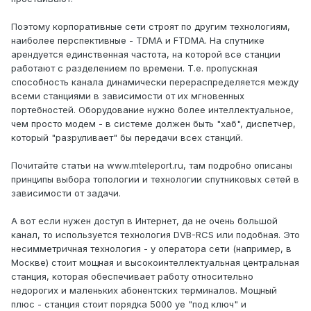
Поэтому корпоративные сети строят по другим технологиям,
наиболее перспективные - TDMA и FTDMA. На спутнике
арендуется единственная частота, на которой все станции
работают с разделением по времени. Т.е. пропускная
способность канала динамически перераспределяется между
всеми станциями в зависимости от их мгновенных
портебностей. Оборудование нужно более интеллектуальное,
чем просто модем - в системе должен быть "хаб", диспетчер,
который "разруливает" бы передачи всех станций.
Почитайте статьи на www.mteleport.ru, там подробно описаны
принципы выбора топологии и технологии спутниковых сетей в
зависимости от задачи.
А вот если нужен доступ в Интернет, да не очень большой
канал, то используется технология DVB-RCS или подобная. Это
несимметричная технология - у оператора сети (например, в
Москве) стоит мощная и высокоинтеллектуальная центральная
станция, которая обеспечивает работу относительно
недорогих и маленьких абонентских терминалов. Мощный
плюс - станция стоит порядка 5000 уе "под ключ" и