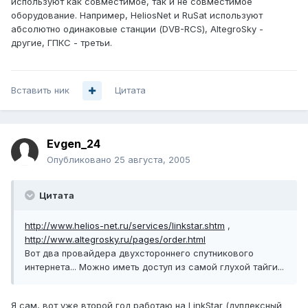
используют как совместимое, так и не совместимое
оборудование. Например, HeliosNet и RuSat используют
абсолютно одинаковые станции (DVB-RCS), AltegroSky -
другие, ГПКС - третьи.
Вставить ник
Цитата
Evgen_24
Опубликовано
25 августа, 2005
Цитата
http://www.helios-net.ru/services/linkstar.shtm
,
http://www.altegrosky.ru/pages/order.html
Вот два провайдера двухстороннего спутникового
интернета... Можно иметь доступ из самой глухой тайги...
Я сам, вот уже второй год работаю на LinkStar (дуплексный