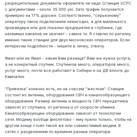
разрешительные документы оформлять не надо (станция SCPC
с документами - около 35 000 уе). Зато трафик получается
примерно на 17% дороже. Соответственно, "серьезному"
оператору такое подключение невыгодно, а для маленького
провайдера или для локалки предприятия в глубинке, где
наземных каналов не хватает - самое то. Я ставлю по региону
именно такие станции для двух московских операторов. Если
интересны подробности - пишите в личку, отвечу.
Ямал или не Ямал - какая Вам разница? Вам же нужна услуга,
а не конкретный спутник. Спутников много, операторов много,
услуг много, почти все работают в Сибири и на ДВ вплоть до
Камчатки.
"Привязка" конечно есть, но не совсем "жесткая". Станция
состоит из антенны, оборудования СВЧ и каналообразующего
оборудования. Размер антенны и мощность СВЧ передатчика
зависят от спутника, от региона и от скорости обмена.
Каналообразующее оборудование зависит от технологии
сети. Модему вообще фиолетово - ему нужно только, чтобы на
другом конце стоял такой же или совместимый модем. В
сетях с разделением по времени разные операторы