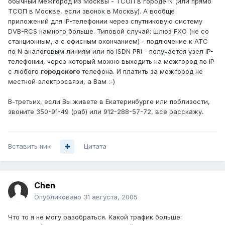
обычный межгород из Москвы - ТСОП в городе N (или прямо
ТСОП в Москве, если звонок в Москву). А вообще
приложений для IP-телефонии через спутниковую систему
DVB-RCS намного больше. Типовой случай: шлюз FXO (не со
станционным, а с офисным окончанием) - подлючение к АТС
по N аналоговым линиям или по ISDN PRI - получается узел IP-
телефонии, через который можно выходить на межгород по IP
с любого
городского
телефона. И платить за межгород не
местной электросвязи, а Вам :-)
В-третьих, если Вы живете в Екатеринбурге или поблизости,
звоните 350-91-49 (раб) или 912-288-57-72, все расскажу.
Вставить ник
Цитата
Chen
Опубликовано
31 августа, 2005
Что то я не могу разобраться. Какой трафик больше: