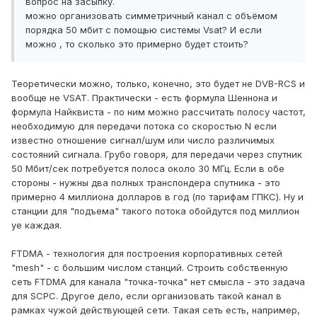
вопрос на засыпку.
можно организовать симметричный канал с объёмом
порядка 50 мбит с помощью системы Vsat? И если
можно , то сколько это примерно будет стоить?
Теоретически можно, только, конечно, это будет не DVB-RCS и
вообще не VSAT. Практически - есть формула Шеннона и
формула Найквиста - по ним можно рассчитать полосу частот,
необходимую для передачи потока со скоростью N если
известно отношение сигнал/шум или число различимых
состояний сигнала. Грубо говоря, для передачи через спутник
50 Мбит/сек потребуется полоса около 30 МГц. Если в обе
стороны - нужны два полных транспондера спутника - это
примерно 4 миллиона долларов в год (по тарифам ГПКС). Ну и
станции для "подъема" такого потока обойдутся под миллион
уе каждая.
FTDMA - технология для построения корпоративных сетей
"mesh" - с большим числом станций. Строить собственную
сеть FTDMA для канала "точка-точка" нет смысла - это задача
для SCPC. Другое дело, если организовать такой канал в
рамках чужой действующей сети. Такая сеть есть, например,