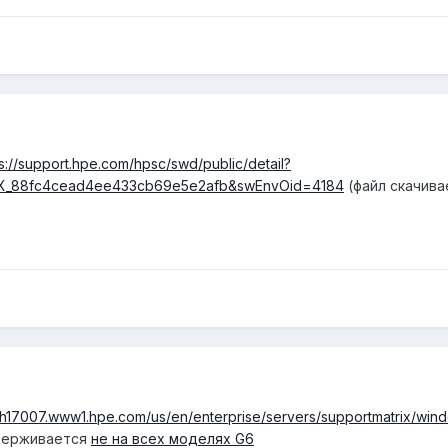
ps://support.hpe.com/hpsc/swd/public/detail?
TX_88fc4cead4ee433cb69e5e2afb&swEnvOid=4184
(файл скачива
//h17007.www1.hpe.com/us/en/enterprise/servers/supportmatrix/win
ддерживается
не на всех моделях G6