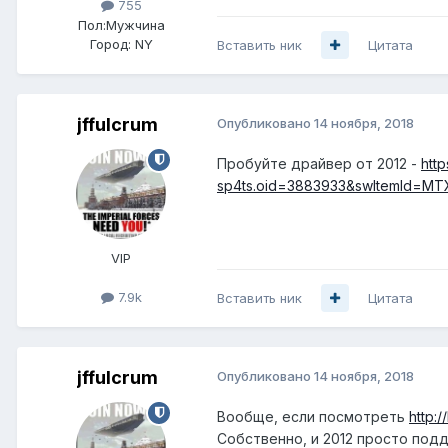
755
Пол:
Мужчина
Город:
NY
Вставить ник
Цитата
jffulcrum
Опубликовано
14 ноября, 2018
Пробуйте драйвер от 2012 -
htt
sp4ts.oid=3883933&swItemId=M
VIP
7.9k
Вставить ник
Цитата
jffulcrum
Опубликовано
14 ноября, 2018
Вообще, если посмотреть
http:
Собственно, и 2012 просто по