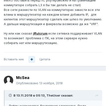
ИМХО поставить перед ПС роутер(можно и на граничащем
коммутаторе собрать L3 я бы так делать не стал)
Все сети разнести по VLAN на коммутаторах завести все эти
вланы в маршрутизатор на каждом влане добавить IP, для
килентов этот маршутизатор сделать как шлюз по умолчанию.
А дальше маршутизация и фаерволы возможно да же "VRF".
Ну или как сказал
jffulcrum
если сетевка поддерживает VLAN
то возникает проблема с ПК, на этом сервере нужно
собирать нат или маршрутизацию.
Вставить ник
Цитата
McSea
Опубликовано
13 ноября, 2018
В 13.11.2018 в 05:13,
TheUser
сказал:
Лифты остановятся. Вентиляция сломается. Люди