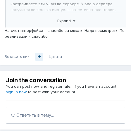
настраиваете эти VLAN на сервере. У вас в сервере
получится несколько виртуальных сетевых адаптеров,
которым присвоите адреса из диапазона
Expand
соответствующих VLAN, благодаря чему сервер будет
видеть все VLAN, а они друг друга видеть не будут.
На счет интерфейса - спасибо за мысль. Надо посмотреть. По
реализации - спасибо!
Если же в "сервере" типовое гуано вроде Realtek или
Atheros, то настроить VLAN на сервере, конечно, можно,
но лучше не связываться. Вам тогда придется поднять
Вставить ник
систему на устройстве Mikrotik, к которому подключен
Цитата
сервер, с SWOS до RouterOS и делать маршрутизацию и
межсетевой экран между VLAN для сервера. Если вы
впервые сталкиваетесь с Mikrotik, вам лучше привлечь
Join the conversation
на помощь специалиста на месте.
You can post now and register later. If you have an account,
sign in now
to post with your account.
Ответить в тему...