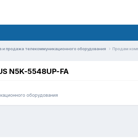
а и продажа телекоммуникационного оборудования
Продам ком
US N5K-5548UP-FA
икационного оборудования