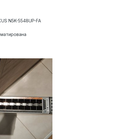
US N5K-5548UP-FA
орматирована