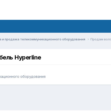
а и продажа телекоммуникационного оборудования
Продам воло
ель Hyperline
кационного оборудования