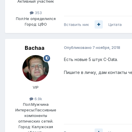
Активный участник
353
Пол:
Не определился
Город:
ЦФО
Вставить ник
Цитата
Bachaa
Опубликовано
7 ноября, 2018
Есть новые 5 штук C-Data.
Пишите в личку, дам контакты ч
VIP
6.9k
Пол:
Мужчина
Интересы:
Пассивные
компоненты
оптических сетей.
Город:
Калужская