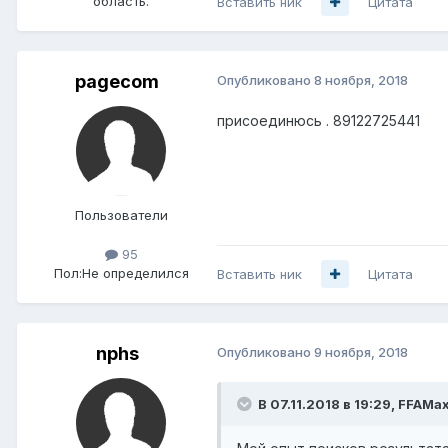
область.
Вставить ник
Цитата
pagecom
Опубликовано
8 ноября, 2018
присоединюсь . 89122725441
Пользователи
95
Пол:
Не определился
Вставить ник
Цитата
nphs
Опубликовано
9 ноября, 2018
В 07.11.2018 в 19:29,
FFAMa