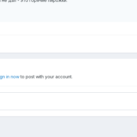
 не дал - это горячие пирожки.
ign in now
to post with your account.