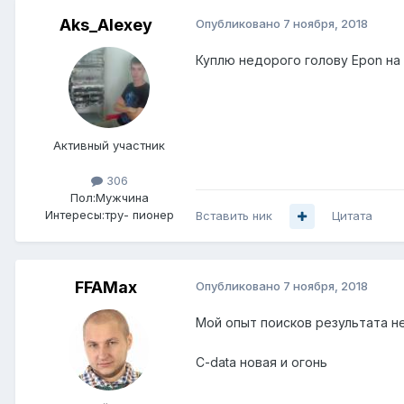
Aks_Alexey
Опубликовано
7 ноября, 2018
Куплю недорого голову Epon на 
Активный участник
306
Пол:
Мужчина
Интересы:
тру- пионер
Вставить ник
Цитата
FFAMax
Опубликовано
7 ноября, 2018
Мой опыт поисков результата не
C-data новая и огонь