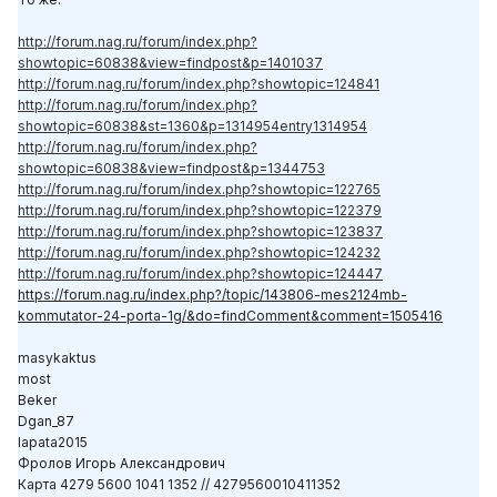
http://forum.nag.ru/forum/index.php?
showtopic=60838&view=findpost&p=1401037
http://forum.nag.ru/forum/index.php?showtopic=124841
http://forum.nag.ru/forum/index.php?
showtopic=60838&st=1360&p=1314954entry1314954
http://forum.nag.ru/forum/index.php?
showtopic=60838&view=findpost&p=1344753
http://forum.nag.ru/forum/index.php?showtopic=122765
http://forum.nag.ru/forum/index.php?showtopic=122379
http://forum.nag.ru/forum/index.php?showtopic=123837
http://forum.nag.ru/forum/index.php?showtopic=124232
http://forum.nag.ru/forum/index.php?showtopic=124447
https://forum.nag.ru/index.php?/topic/143806-mes2124mb-
kommutator-24-porta-1g/&do=findComment&comment=1505416
masykaktus
most
Beker
Dgan_87
lapata2015
Фролов Игорь Александрович
Карта 4279 5600 1041 1352 // 4279560010411352