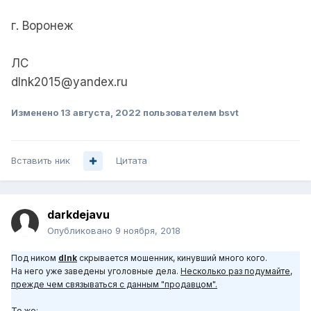
г. Воронеж
ЛС
dlnk2015@yandex.ru
Изменено
13 августа, 2022
пользователем bsvt
Вставить ник
Цитата
darkdejavu
Опубликовано
9 ноября, 2018
Под ником
dlnk
скрывается мошенник, кинувший много кого.
На него уже заведены уголовные дела.
Несколько раз подумайте,
прежде чем связываться с данным "продавцом".
То же: