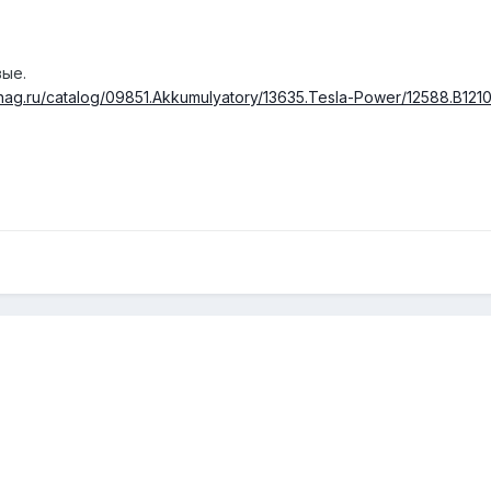
вые.
.nag.ru/catalog/09851.Akkumulyatory/13635.Tesla-Power/12588.B121