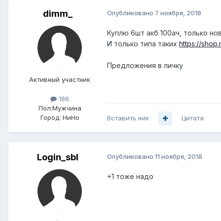
dimm_
Опубликовано
7 ноября, 2018
Куплю 6шт акб 100ач, только но
И только типа таких
https://shop
Предложения в личку
Активный участник
186
Пол:
Мужчина
Город:
НиНо
Вставить ник
Цитата
Login_sbl
Опубликовано
11 ноября, 2018
+1 тоже надо