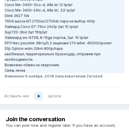
Cisco Me-3400-12cs-d, 48в dc 12 тр/шт
Cisco Me-3400-24ts-d, 48в dc. 3,5 тр/шт
Dlink 3627 10k
7604 шасси БП 2700ас/2700dc пара на выбор 40тр
Лайкард Cisco 67-76xx 24sfp 2шт 10 тр/шт
Sup720-3bxl 2шт 15тр/шт
Лайнкард ws-6708, 8-10ge портов, 2шт. 15 тр/шт
РРЛ Nec pasolink 38ггц/0,3 лицензия 270 мбит. 45000/пролет
Sfp Opticin wdm 20km 800р/пара
нал/безнал, территориально Краснодар, отправим при
необходимости.
Возможен обмен на сварочник.
Связь личка
Изменено
6 ноября, 2018
пользователем Zerozed
Вставить ник
Цитата
Join the conversation
You can post now and register later. If you have an account,