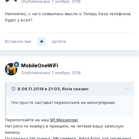
Опубликовано
7 ноября, 2018
Непонятно, с чего появилась мысль о Теперь база телефонов
будет у всех?
Вставить ник
Цитата
MobileOneWiFi
Опубликовано
7 ноября, 2018
В 06.11.2018 в 21:03,
Rivia
сказал:
Что просто заставит переползать на непопулярные.
Переползайте на наш
M1 Messenger
.
Нет реги по номеру в принципе, не читаем вашу записную
книжку.
Поддержка SIP транка,
SIP клиента
,
Alexa Echo
для управлени