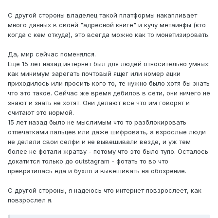
С другой стороны владелец такой платформы накапливает
много данных в своей "адресной книге" и кучу метаинфы (кто
когда с кем откуда), это всегда можно как то монетизировать.
Да, мир сейчас поменялся.
Ещё 15 лет назад интернет был для людей относительно умных:
как минимум зарегать почтовый ящег или номер ацки
приходилось или просить кого то, те нужно было хотя бы знать
что это такое. Сейчас же время дебилов в сети, они ничего не
знают и знать не хотят. Они делают всё что им говорят и
считают это нормой.
15 лет назад было не мыслимым что то разблокировать
отпечатками пальцев или даже шифровать, а взрослые люди
не делали свои селфи и не вывешивали везде, и уж тем
более не фотали жратву - потому что это было тупо. Осталось
докатится только до outstagram - фотать то во что
превратилась еда и бухло и вывешивать на обозрение.
С другой стороны, я надеюсь что интернет повзрослеет, как
повзрослел я.