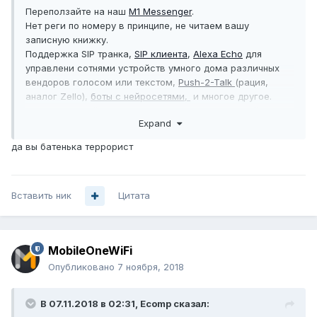
Переползайте на наш
M1 Messenger
.
Нет реги по номеру в принципе, не читаем вашу
записную книжку.
Поддержка SIP транка,
SIP клиента
,
Alexa Echo
для
управлени сотнями устройств умного дома различных
вендоров голосом или текстом,
Push-2-Talk
(рация,
аналог Zello),
боты с нейросетями,
и многое другое.
Для любителей общаться есть клубы, где каждый может
Expand
создать свой открытый, закрытый или приватный клуб.
Внутри клуба можно вести блог, форум или
да вы батенька террорист
организовать файлохранилище.
Более удобно для общения чем чаты или каналы в
мессенджерах.
Вставить ник
Вот
здесь
об этом подробнее.
Цитата
MobileOneWiFi
Опубликовано
7 ноября, 2018
В 07.11.2018 в 02:31,
Ecomp
сказал: