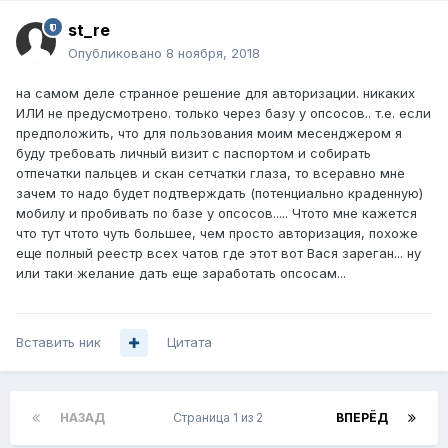
st_re
Опубликовано
8 ноября, 2018
на самом деле странное решение для авторизации. никаких
ИЛИ не предусмотрено. только через базу у опсосов.. т.е. если
предположить, что для пользования моим месенджером я
буду требовать личный визит с паспортом и собирать
отпечатки пальцев и скан сетчатки глаза, то всеравно мне
зачем то надо будет подтверждать (потенциально краденную)
мобилу и пробивать по базе у опсосов..... Чтото мне кажется
что тут чтото чуть большее, чем просто авторизация, похоже
еще полный реестр всех чатов где этот вот Вася зареган... ну
или таки желание дать еще заработать опсосам...
Вставить ник
Цитата
НАЗАД
Страница 1 из 2
ВПЕРЁД