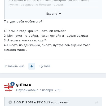
нужно наверное не больше недели .
3. Охрана жилья на случай квартирной кражи, с
Expand
возможностью идентифицировать лица по видеозаписи.
4. Видеонаблюдение внутри ЦОД, на случай
Т.е. для себя любимого?
нелегального проникновения. От предыдущего пункта
отличается тем, что там редко бывают люби и можно
1. Больше года хранить, есть ли смысл?
писать все и в хорошем качестве.
2. Моя тема - стройки, нужен онлайн и неделя архива.
3. А если в масках придут?
4. Писать по движению, писать пустое помещение 24/7
смысла мало...
Вставить ник
Цитата
grifin.ru
Опубликовано
7 ноября, 2018
В 05.11.2018 в 19:06,
f.tagir
сказал: