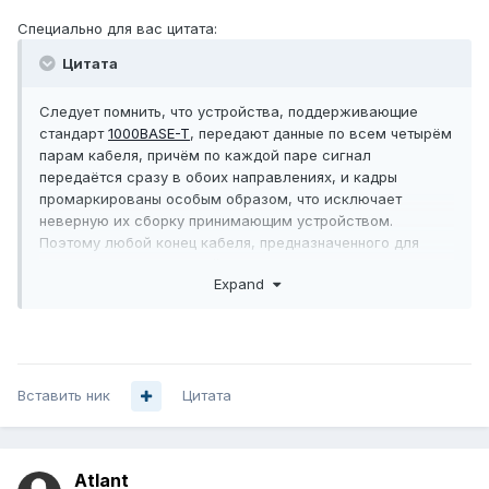
Специально для вас цитата:
Цитата
Следует помнить, что устройства, поддерживающие
стандарт
1000BASE-T
, передают данные по всем четырём
парам кабеля, причём по каждой паре сигнал
передаётся сразу в обоих направлениях, и кадры
промаркированы особым образом, что исключает
неверную их сборку принимающим устройством.
Поэтому любой конец кабеля, предназначенного для
работы с любыми устройствами
1000BASE-T
, будь то
Expand
коммутаторы или узлы, может быть обжат по любой
приведённой схеме.
Вставить ник
Цитата
Atlant