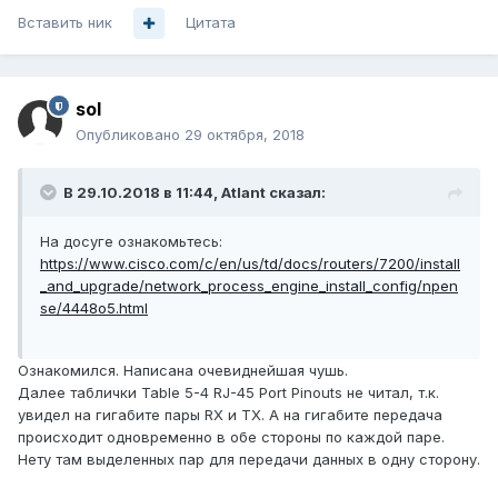
Вставить ник
Цитата
sol
Опубликовано
29 октября, 2018
В 29.10.2018 в 11:44,
Atlant
сказал:
На досуге ознакомьтесь:
https://www.cisco.com/c/en/us/td/docs/routers/7200/install
_and_upgrade/network_process_engine_install_config/npen
se/4448o5.html
Ознакомился. Написана очевиднейшая чушь.
Далее таблички Table 5-4 RJ-45 Port Pinouts не читал, т.к.
увидел на гигабите пары RX и TX. А на гигабите передача
происходит одновременно в обе стороны по каждой паре.
Нету там выделенных пар для передачи данных в одну сторону.