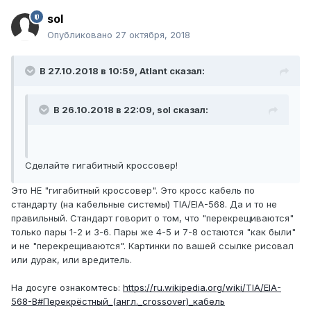
sol
Опубликовано
27 октября, 2018
В 27.10.2018 в 10:59,
Atlant
сказал:
В 26.10.2018 в 22:09,
sol
сказал:
Сделайте гигабитный кроссовер!
Это НЕ "гигабитный кроссовер". Это кросс кабель по
стандарту (на кабельные системы) TIA/EIA-568. Да и то не
правильный. Стандарт говорит о том, что "перекрещиваются"
только пары 1-2 и 3-6. Пары же 4-5 и 7-8 остаются "как были"
и не "перекрещиваются". Картинки по вашей ссылке рисовал
или дурак, или вредитель.
На досуге ознакомтесь:
https://ru.wikipedia.org/wiki/TIA/EIA-
568-B#Перекрёстный_(англ._crossover)_кабель