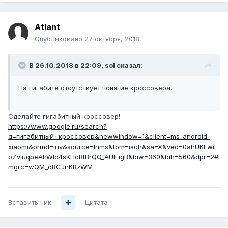
Atlant
Опубликовано
27 октября, 2018
В 26.10.2018 в 22:09,
sol
сказал:
На гигабите отсутствует понятие кроссовера.
Сделайте гигабитный кроссовер!
https://www.google.ru/search?
q=гигабитный+кроссовер&newwindow=1&client=ms-android-
xiaomi&prmd=inv&source=lnms&tbm=isch&sa=X&ved=0ahUKEwiL
oZvIuqbeAhWlo4sKHcBtBrQQ_AUIEigB&biw=360&bih=560&dpr=2#i
mgrc=wQM_dRCJnKRzWM
Вставить ник
Цитата