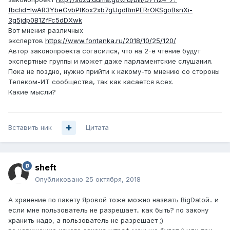
fbclid=IwAR3YbeGvbPtKox2xb7gIJgdRmPERrOKSgoBsnXi-
3g5jdp0B1ZfFc5dDXwk
Вот мнения различных
экспертов
https://www.fontanka.ru/2018/10/25/120/
Автор законопроекта согасился, что на 2-е чтение будут
экспертные группы и может даже парламентские слушания.
Пока не поздно, нужно прийти к какому-то мнению со стороны
Телеком-ИТ сообщества, так как касается всех.
Какие мысли?
Вставить ник
Цитата
sheft
Опубликовано
25 октября, 2018
А хранение по пакету Яровой тоже можно назвать BigDatой.. и
если мне пользователь не разрешает.. как быть? по закону
хранить надо, а пользователь не разрешает ;)