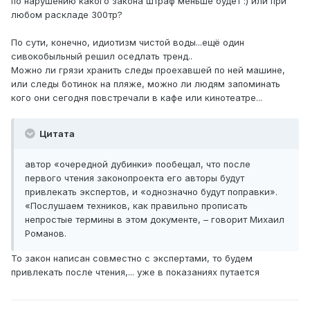
по нарушению какого закона штраф меньше будет :) или при
любом раскладе 300тр?
По сути, конечно, идиотизм чистой воды...ещё один
сивокобыльный решил оседлать тренд..
Можно ли грязи хранить следы проехавшей по ней машине,
или следы ботинок на пляже, можно ли людям запоминать
кого они сегодня повстречали в кафе или кинотеатре...
Цитата
автор «очередной дубинки» пообещал, что после
первого чтения законопроекта его авторы будут
привлекать экспертов, и «однозначно будут поправки».
«Послушаем техников, как правильно прописать
непростые термины в этом документе, – говорит Михаил
Романов.
То закон написан совместно с экспертами, то будем
привлекать после чтения,... уже в показаниях путается