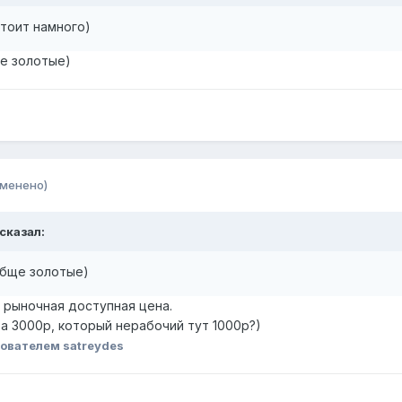
тоит намного)
ще золотые)
зменено)
сказал:
ообще золотые)
 рыночная доступная цена.
а 3000р, который нерабочий тут 1000р?)
ователем satreydes