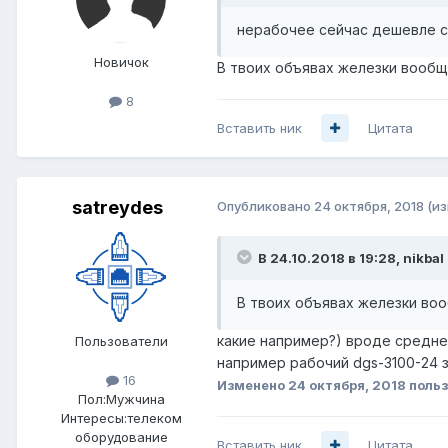
нерабочее сейчас дешевле с
Новичок
В твоих объявах железки вооб
8
Вставить ник
Цитата
satreydes
Опубликовано
24 октября, 2018
(и
В 24.10.2018 в 19:28,
nikbal
В твоих объявах железки в
какие например?) вроде средне
Пользователи
например рабочий dgs-3100-24 з
16
Изменено
24 октября, 2018
польз
Пол:
Мужчина
Интересы:
телеком
оборудование
Вставить ник
Цитата