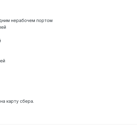
одним нерабочем портом
лей
й
лей
на карту сбера.