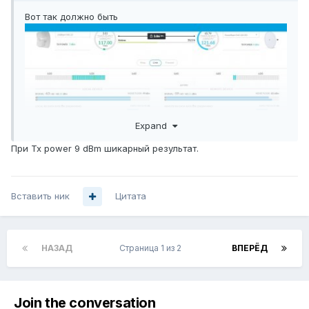
Вот так должно быть
Expand
При Tx power 9 dBm шикарный результат.
Вставить ник
Цитата
НАЗАД
Страница 1 из 2
ВПЕРЁД
PS
Странно что у вас 8Х не заводится...
Join the conversation