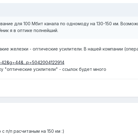
ание для 100 Мбит канала по одномоду на 130-150 км. Возмо
йник я в оптике полнейший.
кие железки - оптические усилители. В нашей компании (опера
ar=42&g=44&...p=5042004122914
у "оптические усилители" - ссылок будет много
с п/п расчитаным на 150 км :)