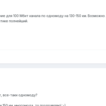
ие для 100 Мбит канала по одномоду на 130-150 км. Возможно
птике полнейший.
т, все-таки одномоду?
и 150 км. многомода, то поздравляю! :-)