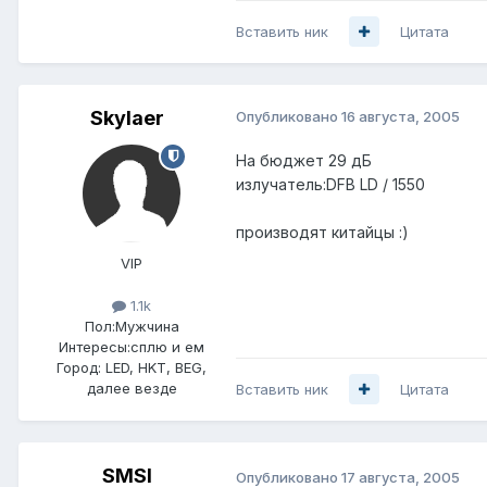
Вставить ник
Цитата
Skylaer
Опубликовано
16 августа, 2005
На бюджет 29 дБ
излучатель:DFB LD / 1550
производят китайцы :)
VIP
1.1k
Пол:
Мужчина
Интересы:
сплю и ем
Город:
LED, HKT, BEG,
далее везде
Вставить ник
Цитата
SMSI
Опубликовано
17 августа, 2005