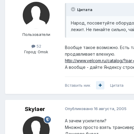
Цитата
Народ, посоветуйте оборудов
лежит. Не пинайте сильно, ча
Пользователи
52
Вообще такое возможно. Есть та
Город:
Omsk
продавливает влехкую.
http://www.velcom.ru/catalog/?p
А вообще - дайте Яндексу строк
Вставить ник
Цитата
Skylaer
Опубликовано
16 августа, 2005
А зачем усилители?
Множно просто взять трансивер 
Дешевле будет.