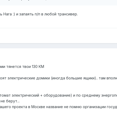
Нага :) и запаять п/п в любой трансивер.
ми тянется твои 130 КМ
ят электрические домики (иногда большие ящики).. там вполн
втомат электрический + оборудование) и по среднему энергоп
не берут...
ашего проекта в Москве название не помню организации госуд