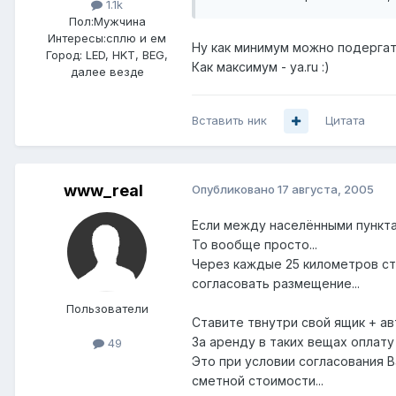
1.1k
Пол:
Мужчина
Интересы:
сплю и ем
Ну как минимум можно подергать 
Город:
LED, HKT, BEG,
Как максимум - ya.ru :)
далее везде
Вставить ник
Цитата
www_real
Опубликовано
17 августа, 2005
Если между населёнными пункта
То вообще просто...
Через каждые 25 километров сто
согласовать размещение...
Пользователи
Ставите твнутри свой ящик + а
За аренду в таких вещах оплату 
49
Это при условии согласования В
сметной стоимости...