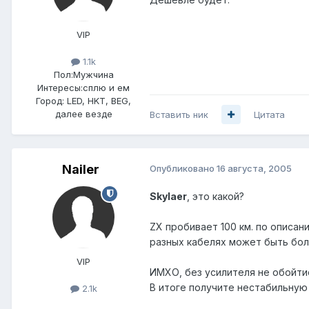
VIP
1.1k
Пол:
Мужчина
Интересы:
сплю и ем
Город:
LED, HKT, BEG,
далее везде
Вставить ник
Цитата
Nailer
Опубликовано
16 августа, 2005
Skylaer
, это какой?
ZX пробивает 100 км. по описан
разных кабелях может быть боль
VIP
ИМХО, без усилителя не обойтис
В итоге получите нестабильную 
2.1k