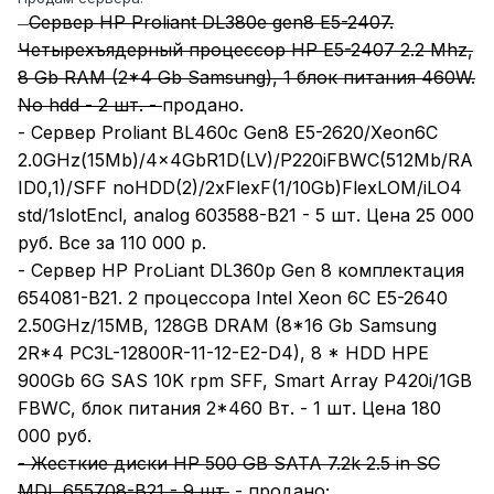
Сервер HP Proliant DL380e gen8 E5-2407.
-
Четырехъядерный процессор HP E5-2407 2.2 Mhz,
8 Gb RAM (2*4 Gb Samsung), 1 блок питания 460W.
No hdd - 2 шт. -
продано.
- Сервер Proliant BL460c Gen8 E5-2620/Xeon6C
2.0GHz(15Mb)/4x4GbR1D(LV)/P220iFBWC(512Mb/RA
ID0,1)/SFF noHDD(2)/2xFlexF(1/10Gb)FlexLOM/iLO4
std/1slotEncl, analog 603588-B21 - 5 шт. Цена 25 000
руб. Все за 110 000 р.
- Сервер HP ProLiant DL360p Gen 8 комплектация
654081-B21. 2 процессора Intel Xeon 6C E5-2640
2.50GHz/15MB, 128GB DRAM (8*16 Gb Samsung
2R*4 PC3L-12800R-11-12-E2-D4), 8 * HDD HPE
900Gb 6G SAS 10K rpm SFF, Smart Array P420i/1GB
FBWC, блок питания 2*460 Вт. - 1 шт. Цена 180
000 руб.
- Жесткие диски HP 500 GB SATA 7.2k 2.5 in SC
MDL 655708-B21 - 9 шт.
- продано;