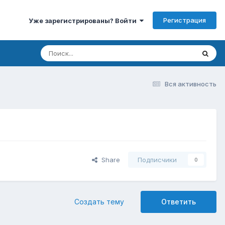
Регистрация
Уже зарегистрированы? Войти
Вся активность
Share
Подписчики
0
Создать тему
Ответить