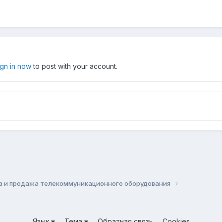
ign in now
to post with your account.
а и продажа телекоммуникационного оборудования
Язык
Тема
Обратная связь
Cookies