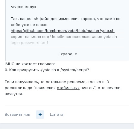
мысли вслух
Так, нашел sh файл для изменения тарифа, что само по
себе уже не плохо.
https://github.com/bambrman/yota/blob/master/yota.sh
скрипт написан под Челябинск использование yota.sh
login password tarif
Есть скрипт генерирующий yota.sh для вашего региона
Expand
https://github.com/bambrman/yota/blob/master/gen.sh
Использование gen.sh login password
IMHO не хватает главного:
0. Как прикрутить ./yota.sh к /system/script?
Далее логика работы
если определяем что инет на WAN1 пропал и скорость
Если получилось, то остальное решаемо, только п. 3
LTE нулевая, то:
расширить до "появления
стабильных
пингов", а то качели
1. Включаем интерфейс LTE1
начнутся.
2. выжидаем секунд 10 для установновки соединения
3. запускаем sh файл увеличивая скорость до
требуемой
Вставить ник
Далее слушаем WAN1 до появления там пингов (как,
Цитата
кстати?)
при появлении пингов
1. гасим скорость йоты в ноль