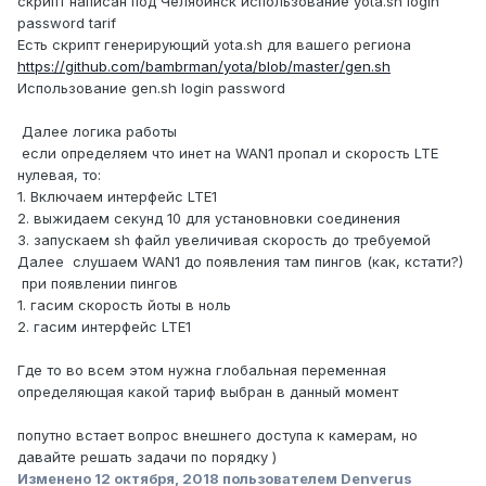
скрипт написан под Челябинск использование yota.sh login
password tarif
Есть скрипт генерирующий yota.sh для вашего региона
https://github.com/bambrman/yota/blob/master/gen.sh
Использование gen.sh login password
Далее логика работы
если определяем что инет на WAN1 пропал и скорость LTE
нулевая, то:
1. Включаем интерфейс LTE1
2. выжидаем секунд 10 для установновки соединения
3. запускаем sh файл увеличивая скорость до требуемой
Далее слушаем WAN1 до появления там пингов (как, кстати?)
при появлении пингов
1. гасим скорость йоты в ноль
2. гасим интерфейс LTE1
Где то во всем этом нужна глобальная переменная
определяющая какой тариф выбран в данный момент
попутно встает вопрос внешнего доступа к камерам, но
давайте решать задачи по порядку )
Изменено
12 октября, 2018
пользователем Denverus