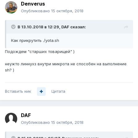
Denverus
2. гасим интерфейс LTE1
Опубликовано
15 октября, 2018
Где то во всем этом нужна глобальная переменная
определяющая какой тариф выбран в данный момент
В 13.10.2018 в 12:29,
DAF
сказал:
попутно встает вопрос внешнего доступа к камерам, но
Как прикрутить ./yota.sh
давайте решать задачи по порядку )
Подождем "старших товарищей" )
неужто линнухз внутри микрота не способен на выполнение
sh? )
Вставить ник
Цитата
DAF
Опубликовано
15 октября, 2018