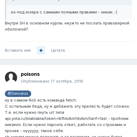
из-под юзера с самыми полными правами - никак. :(
Внутри SH в основном курлы. неужто не послать правоверной
оболочкой?
Вставить ник
Цитата
poisons
Опубликовано
17 октября, 2018
@Denverus
ну в самом RoS есть команда fetch.
С остальным беда, ну и дебажить эту прелесть будет сложно.
Т.е. если нужно пнуть url типа
api.yota.ru/blablabla/token=lkffdslkmfdslkm/tarif=fast - проблем
никаких. Если нужно парсить ответ, работать со строками и
прочее - нуууууу, такое себе.
sh скрипт можно положить и за роутером, но нужно будет