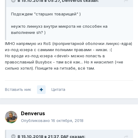
В 15.10.2018 в 05:27,
Denverus
сказал:
Подождем "старших товарищей" )
неужто линнухз внутри микрота не способен на
выполнение sh? )
IMHO напрямую из RoS (проприетарной оболочки линукс-ядра)
из-под юзера с самыми полными правами - никак. :(
Но вроде из-под юзера <devel> можно попасть в
православный Busybox - там всё как... Но я ниасилил (=не
сильно хотел). Поищите на гитхабе, всё там.
Вставить ник
Цитата
Denverus
Опубликовано
16 октября, 2018
В 15.10.2018 в 21:37,
DAF
сказал: