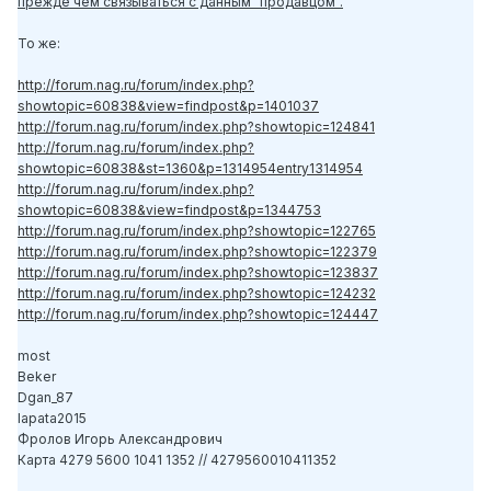
прежде чем связываться с данным "продавцом".
То же:
http://forum.nag.ru/forum/index.php?
showtopic=60838&view=findpost&p=1401037
http://forum.nag.ru/forum/index.php?showtopic=124841
http://forum.nag.ru/forum/index.php?
showtopic=60838&st=1360&p=1314954entry1314954
http://forum.nag.ru/forum/index.php?
showtopic=60838&view=findpost&p=1344753
http://forum.nag.ru/forum/index.php?showtopic=122765
http://forum.nag.ru/forum/index.php?showtopic=122379
http://forum.nag.ru/forum/index.php?showtopic=123837
http://forum.nag.ru/forum/index.php?showtopic=124232
http://forum.nag.ru/forum/index.php?showtopic=124447
most
Beker
Dgan_87
lapata2015
Фролов Игорь Александрович
Карта 4279 5600 1041 1352 // 4279560010411352