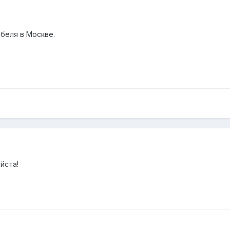
абеля в Москве.
йста!