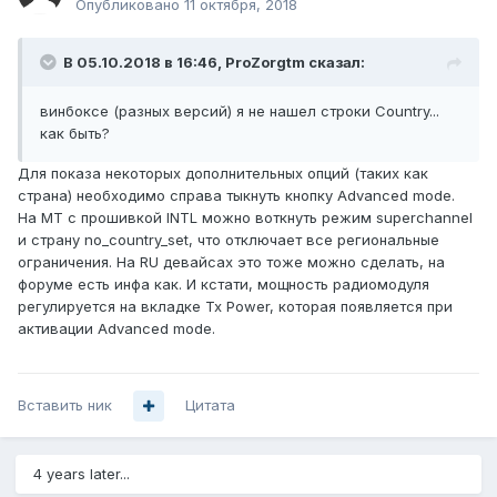
Опубликовано
11 октября, 2018
В 05.10.2018 в 16:46,
ProZorgtm
сказал:
винбоксе (разных версий) я не нашел строки Country...
как быть?
Для показа некоторых дополнительных опций (таких как
страна) необходимо справа тыкнуть кнопку Advanced mode.
На МТ с прошивкой INTL можно воткнуть режим superchannel
и страну no_country_set, что отключает все региональные
ограничения. На RU девайсах это тоже можно сделать, на
форуме есть инфа как. И кстати, мощность радиомодуля
регулируется на вкладке Tx Power, которая появляется при
активации Advanced mode.
Вставить ник
Цитата
4 years later...