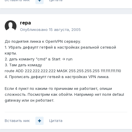
repa
Опубликовано
15 августа, 2005
До поднятия линка к OpenVPN серверу.
1. Убрать дефаулт гетфей в настройках реальной сетевой
карты.
2. дать команту "cmd" в Start -> run
3. Там дать комаду
route ADD 222.222.222.222 MASK 255.255.255.255 111.111.111.110
4. Прописать дефаулт гетвей в настройках VPN линка.
Если 4 пункт по каким-то причинам не работает, опиши
сложность. Посмотрим как обойти. Например нет поля defaul
gateway или он реботает.
Вставить ник
Цитата