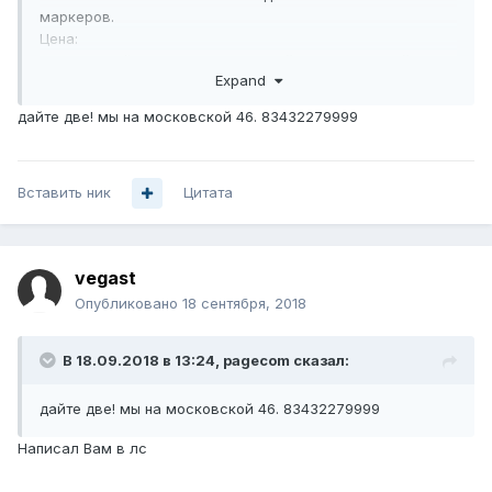
маркеров.
Цена:
1. 155 рублей за
Блокнот + черный перманентный
Expand
маркер
. (цвет поля для надписи Белый) - 60 блокнотов.
2. 155 рублей за
Блокнот + черный перманентный
дайте две! мы на московской 46. 83432279999
маркер
. (цвет поля для надписи Желтый) - 60 блокнотов.
3. 125 рублей за
Блокнот без перманентного маркера.
(цвет поля для надписи Белый) - 300 блокнотов.
Вставить ник
4. 125 рублей за
Блокнот без перманентного маркера.
Цитата
(цвет поля для надписи Желтый) - 300 блокнотов.
Цена за наличный расчет (оплата на карту), возможен
безнал+8%, без НДС.
vegast
Отправка по России ТК Деловые линии. Отправляем в
коробках 310х165х150мм в коробку влазит 25 блокнотов.
Опубликовано
18 сентября, 2018
Свердловская область, Екатеринбург.
В Екатеринбурге личная встреча.
В 18.09.2018 в 13:24,
pagecom
сказал:
Все вопросы в лс. Либо тут.
Найдете дешевле снижу цену, за опт скидки.
дайте две! мы на московской 46. 83432279999
Написал Вам в лс