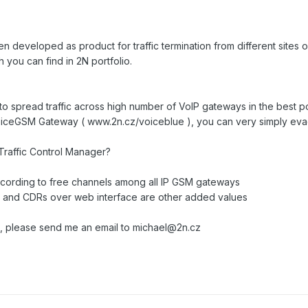
n developed as product for traffic termination from different sites
ou can find in 2N portfolio.
 to spread traffic across high number of VoIP gateways in the best po
oiceGSM Gateway ( www.2n.cz/voiceblue ), you can very simply ev
Traffic Control Manager?
 according to free channels among all IP GSM gateways
cs and CDRs over web interface are other added values
uct, please send me an email to michael@2n.cz