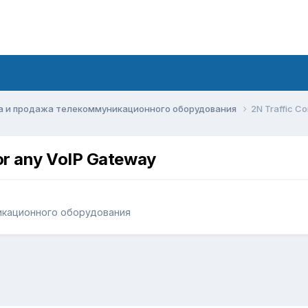
а и продажа телекоммуникационного оборудования
2N Traffic C
or any VoIP Gateway
икационного оборудования