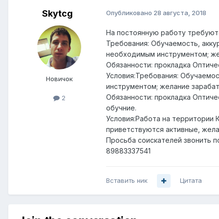
Skytcg
Опубликовано
28 августа, 2018
На постоянную работу требуют
Требования: Обучаемость, акку
необходимым инструментом; же
Обязанности: прокладка Оптичес
Условия:Требования: Обучаемос
Новичок
инструментом; желание зарабат
Обязанности: прокладка Оптичес
2
обучние.
Условия:Работа на территории К
приветствуются активные, жел
Просьба соискателей звонить п
89883337541
Вставить ник
Цитата