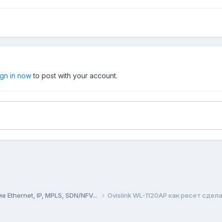
ign in now
to post with your account.
Ethernet, IP, MPLS, SDN/NFV...
Ovislink WL-1120AP как ресет сдел