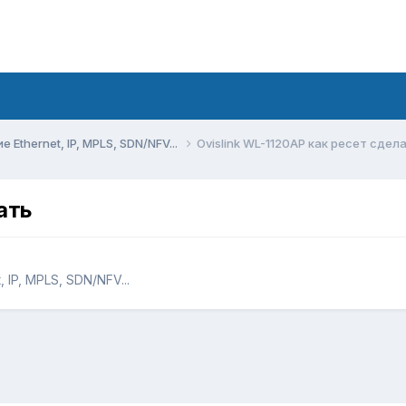
Ethernet, IP, MPLS, SDN/NFV...
Ovislink WL-1120AP как ресет сдел
ать
IP, MPLS, SDN/NFV...