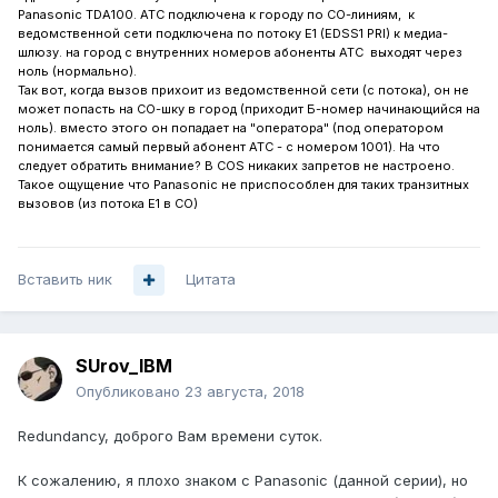
Panasonic TDA100. АТС подключена к городу по СО-линиям, к
ведомственной сети подключена по потоку Е1 (EDSS1 PRI) к медиа-
шлюзу. на город с внутренних номеров абоненты АТС выходят через
ноль (нормально).
Так вот, когда вызов прихоит из ведомственной сети (с потока), он не
может попасть на СО-шку в город (приходит Б-номер начинающийся на
ноль). вместо этого он попадает на "оператора" (под оператором
понимается самый первый абонент АТС - с номером 1001). На что
следует обратить внимание? В COS никаких запретов не настроено.
Такое ощущение что Panasonic не приспособлен для таких транзитных
вызовов (из потока Е1 в СО)
Вставить ник
Цитата
SUrov_IBM
Опубликовано
23 августа, 2018
Redundancy, доброго Вам времени суток.
К сожалению, я плохо знаком с Panasonic (данной серии), но