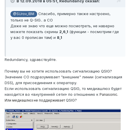
В 12.09.2018 в 05:51,
Redundancy
сказал:
Спасибо, примерно также настроено,
@SUrov_IBM
только не Q-SIG.. a CO
Даже не знаю что еще можно посмотреть, не наверно
можете показать скрины
2,6,1
(функции - посмотрим где
у вас 0 прописан там) и
8,1
Redundancy, здравствуйте.
Почему вы не хотите использовать сигнализацию QSIG?
Значение CO подразумевает "внешние" линии (сигнализация
DSS), для присоединения к оператору.
Если использовать сигнализацию
QSIG
, то медиашлюз будет
находится во «внутренней сети» по отношению к
Panasonic.
QSIG?
Или медиашлюз не поддерживает