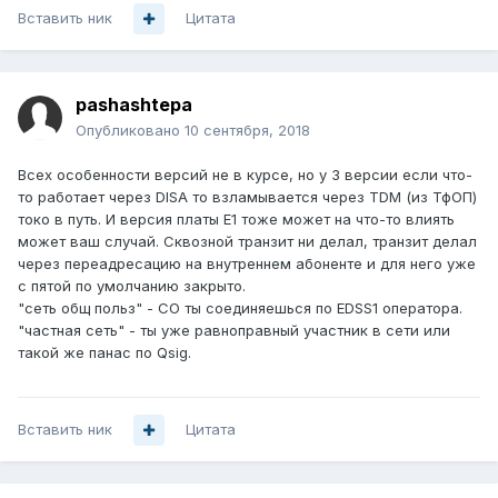
Вставить ник
Цитата
pashashtepa
Опубликовано
10 сентября, 2018
Всех особенности версий не в курсе, но у 3 версии если что-
то работает через DISA то взламывается через TDM (из ТфОП)
токо в путь. И версия платы Е1 тоже может на что-то влиять
может ваш случай. Сквозной транзит ни делал, транзит делал
через переадресацию на внутреннем абоненте и для него уже
с пятой по умолчанию закрыто.
"сеть общ польз" - CO ты соединяешься по EDSS1 оператора.
"частная сеть" - ты уже равноправный участник в сети или
такой же панас по Qsig.
Вставить ник
Цитата