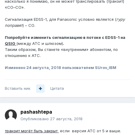
насколько я понимаю, он не может транслировать (транзит)
«
CO
–
CO
».
Сигнализация
EDSS
-1, для Panasonic условно является (
гуру
поправят
) –
CO
.
Попробуйте изменить сигнализацию в потоке с
EDSS
-1 на
QSIG
(между АТС и шлюзом)
.
Таким образом, Вы станете «внутренним» абонентом, по
отношению к АТС.
Изменено
24 августа, 2018
пользователем SUrov_IBM
Вставить ник
Цитата
pashashtepa
Опубликовано
27 августа, 2018
транзит могёт быть закрыт
если версия АТС от 5 и выше.