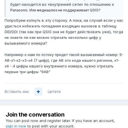
будет находится во «внутренней сети» по отношению к
QSIG?
Panasonic. Или медиашлюз не поддерживает
Попробуем копнуть в эту сторону. А пока, на случай если у нас
удасться избежать попадания входящих вызовов в таблицу
DID/DDI (так как при QSIG она не будет действовать уже), тогда
не знаете ли как можно отрезать несколько цифр у
вызываемого номера?
Например к нам по потоку придет такой вызываемый номер: 9-
AB-x1-x2-x3-x4 (7 цифр), где AB это кода нашего региона, х1-
х4 - 4 цифры нашего внутреннего номера, нужно отрезать
первые три цифры "9АВ"
Вставить ник
Цитата
Join the conversation
You can post now and register later. If you have an account,
sign in now
to post with your account.