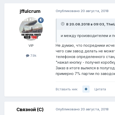
jffulcrum
Опубликовано
20 августа, 2018
В 20.08.2018 в 09:03,
TheU
и между производителем и п
Не думаю, что посредники исчез
VIP
чего сам завод делать не может
7.9k
телефонов определенного станд
"нажал кнопку - получил коробк
Заказ в итоге вылился в полуг
примерно 7% партии по заводск
Вставить ник
Цитата
Связной (С)
Опубликовано
20 августа, 2018