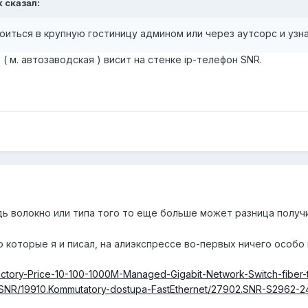
k
сказал:
оиться в крупную гостиницу админом или через аутсорс и узнат
( м. автозаводская ) висит на стенке ip-телефон SNR.
дь волокно или типа того то еще больше может разница получ
о которые я и писал, на алиэкспрессе во-первых ничего особо
Factory-Price-10-100-1000M-Managed-Gigabit-Network-Switch-fibe
63.SNR/19910.Kommutatory-dostupa-FastEthernet/27902.SNR-S2962-