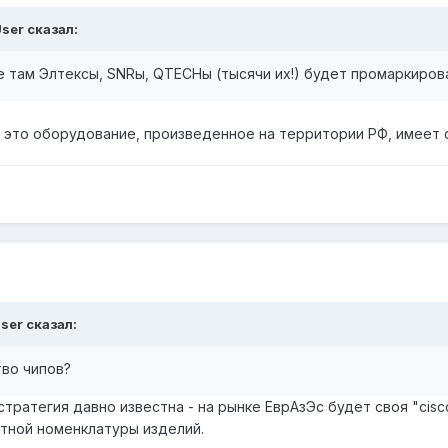
ser
сказал:
е там Элтексы, SNRы, QTECHы (тысячи их!) будет промаркиров
кс это оборудование, произведенное на территории РФ, имеет
ser
сказал:
во чипов?
стратегия давно известна - на рынке ЕврАзЭс будет своя "cisco
тной номенклатуры изделий.