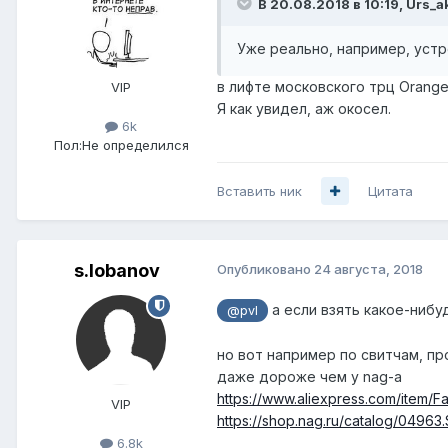
В 20.08.2018 в 10:19,
Urs_a
Уже реально, например, устр
в лифте московского трц Orange 
VIP
Я как увидел, аж окосел.
6k
Пол:
Не определился
Вставить ник
Цитата
s.lobanov
Опубликовано
24 августа, 2018
а если взять какое-нибу
@pvl
но вот например по свитчам, пр
даже дороже чем у nag-а
https://www.aliexpress.com/item/
VIP
https://shop.nag.ru/catalog/049
6.8k