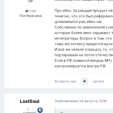
VIP
Про eltex. За каждый продукт н
6.8k
Пол:
Мужчина
понятно, что это был референсн
допиливался уже eltex-ом.
Собственно по аналогичной схеме
которые более явно скрывают то
интеграторы. Вопрос в том, что
тому же элтексу придется идти н
И всё же нельзя отрицать то, чт
портировали на почти отечеств
Если в РФ появится вендор NPU
контроллируется внутри РФ
Вставить ник
Цитата
LostSoul
Опубликовано
24 августа, 2018