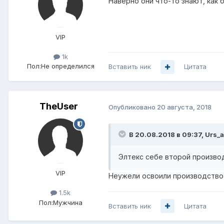
Наверно они что-то знают, как б
VIP
1k
Пол:
Не определился
Вставить ник
Цитата
TheUser
Опубликовано
20 августа, 2018
В 20.08.2018 в 09:37,
Urs_
Элтекс себе второй произво
VIP
Неужели освоили производство
1.5k
Пол:
Мужчина
Вставить ник
Цитата