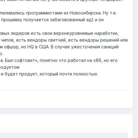
опиливались программистами из Новосибирска. Ну т.е.
в прошивку получается забаговованный ад) и он
 мировых лидеров есть свои верхнеуровневые наработки,
ы чипов, есть вендоры свитчей, есть вендоры решений или
ам офшор, но HQ в США. В случае ужесточения санкций
о.
а. Был софтсвитч, понятно что работал на x86, но его
продуктом
 и будет продукт, который почти полностью