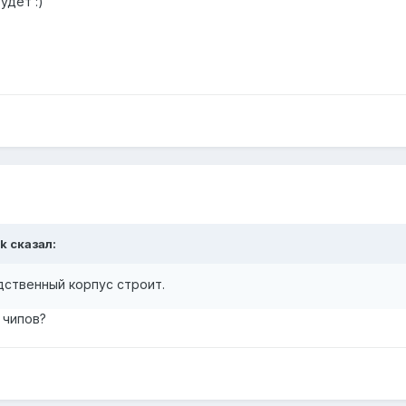
удет :)
ak
сказал:
дственный корпус строит.
 чипов?