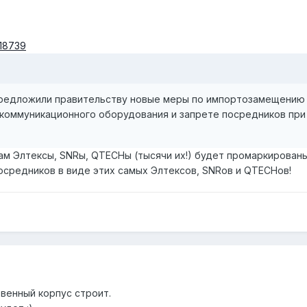
718739
редложили правительству новые меры по импортозамещению в
оммуникационного оборудования и запрете посредников при и
ам Элтексы, SNRы, QTECHы (тысячи их!) будет промаркирован
осредников в виде этих самых Элтексов, SNRов и QTECHов!
венный корпус строит.