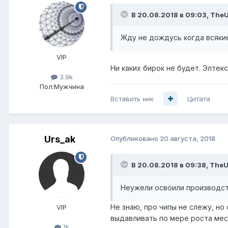
В 20.08.2018 в 09:03,
TheU
Жду не дождусь когда всяки
VIP
Ни каких бирок не будет. Элте
3.9k
Пол:
Мужчина
Вставить ник
Цитата
Urs_ak
Опубликовано
20 августа, 2018
В 20.08.2018 в 09:38,
TheU
Неужели освоили производст
Не знаю, про чипы не слежу, но 
VIP
выдавливать по мере роста мес
1k