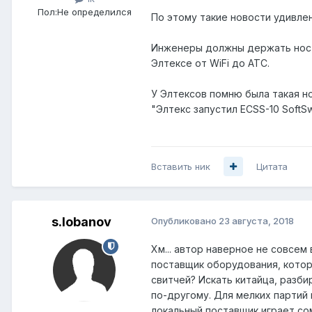
Пол:
Не определился
По этому такие новости удивле
Инженеры должны держать нос п
Элтексе от WiFi до АТС.
У Элтексов помню была такая н
"Элтекс запустил ECSS-10 Soft
Вставить ник
Цитата
s.lobanov
Опубликовано
23 августа, 2018
Хм... автор наверное не совсем 
поставщик оборудования, котор
свитчей? Искать китайца, разби
по-другому. Для мелких партий
локальный поставщик играет сом