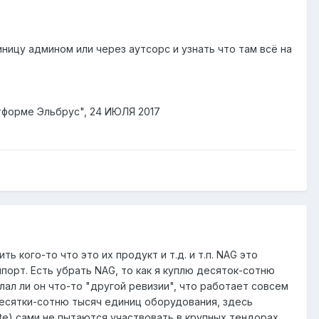
ницу админом или через аутсорс и узнать что там всё на
тформе Эльбрус", 24 ИЮЛЯ 2017
ь кого-то что это их продукт и т.д. и т.п. NAG это
порт. Есть убрать NAG, то как я куплю десяток-сотню
лал ли он что-то "другой ревизии", что работает совсем
десятки-сотню тысяч единиц оборудования, здесь
e) сами не пытаются участвовать в крупных тендорах...