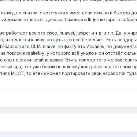
е скажу, но свитчи, с которыми я имел дело сильно и быстро д
ый дизайн от marvel, давался базовый sdk (из которого собра
 работают все эти cisco, huawei, juniper и т.д. и т.п. Да, у
, что даётся к чипу, но суть это всё не меняет. Есть вендор
 broadcom это США, marvel по факту это Израиль, по документ
а поклон к realtek-у, у которого всё уныло и он отстаёт сильн
о опыт eltex он крайне важен. Взять пример того же софтсвитч
енный cpu, это уже близко к полному контролю над готовым 
 типа МЦСТ, то eltex сможет портировать свои наработки туда