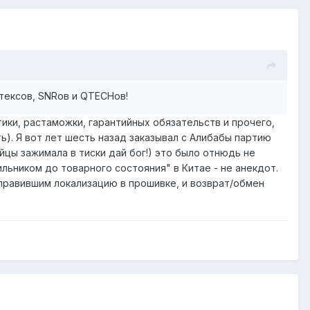
тексов, SNRов и QTECHов!
ики, растаможки, гарантийных обязательств и прочего,
ь). Я вот лет шесть назад заказывал с Алибабы партию
цы зажимала в тиски дай бог!) это было отнюдь не
ильником до товарного состояния" в Китае - не анекдот.
 правившим локализацию в прошивке, и возврат/обмен