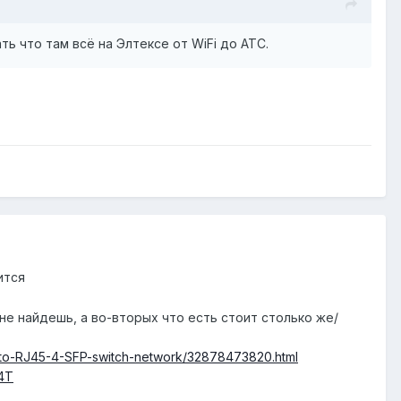
ь что там всё на Элтексе от WiFi до АТС.
ится
 не найдешь, а во-вторых что есть стоит столько же/
r-to-RJ45-4-SFP-switch-network/32878473820.html
24T