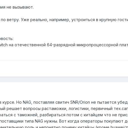
ния не вызывают.
о ветру. Уже реально, например, устроиться в крупную гости
овость:
Switch на отечественной 64-разрядной микропроцессорной пла
в курсе. Но NAG, поставляя свитич SNR/Orion не пытается убедит
ый решает вопросы растаможки, логистики, первичный тех.сап
раться с таможней, разбираться потом с китайцем что не прис
 поставщики типа NAG нужны. Вот когда операторы покупают 
нительную роль и непонятно почему китайцы (кроме huawei/zt