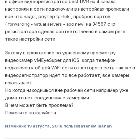
в офисе видеорегистратор best DVR на 4 канала
настроили к сети подключили в настройках прописали
все что надо , роутер tp-link , проброс портов
(
на 34567 с ip
forwarding - virtual servers - add new)
регистратора сделал соответственно в самом реге
такие настройки сети
Захожу в приложение по удаленному просмотру
видеокамер vMEyeSuper для iOS, когда телефон
подключен к общей WiFi сети от которого сеть так же в
видеорегистратор идет то все работает, все камеры
показывают
Но когда находишься вне рабочей сети например уже
дома то нет соединения с камерами
В чем может быть проблема?
Помогите пожалуйста
Изменено
19 августа, 2018
пользователем iaanan