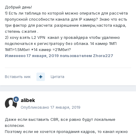
Добрый день!
1) Есть ли таблица по которой можно опираться для рассчёта
пропускной способности канала для IP камер? Знаю что есть
три фактор для расчета: разрешение камеры,частота кадра,
степень сжатия .
2) хочу взять L2 VPN канал у провайдера чтобы удаленно
подключаться к регистратору без облака. 14 камер 1МП
1MП=1.5Мбит *14 камер =21Мбит?
Изменено
17 января, 2019
пользователем Zhora227
Вставить ник
Цитата
alibek
Опубликовано
17 января, 2019
Даже если выставить CBR, все равно будут локальные
всплески.
Поэтому если не хочется пропадания кадров, то канал нужно