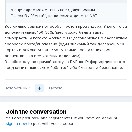
А ещё адрес может быть псевдопубличным.
Он как бы "белый", но на самом деле за NAT.
Всё сильно зависит от особенностей провайдера. У кого-то за
дополнительных 150-300р/мес можно белый адрес
приобрести, у кого-то можно с ТС договориться о бесплатном
пробросе порта/диапазона (один знакомый так диапазон в 10
портов в районе 50000
-65535 заимел без увеличения
абонентки - на все хотелки более чем).
В любом случае прямой доступ к DVR по IP+форвардинг порта
предпочтительнее, чем "облако". Ибо быстрее и безопаснее.
Вставить ник
Цитата
Join the conversation
You can post now and register later. If you have an account,
sign in now
to post with your account.