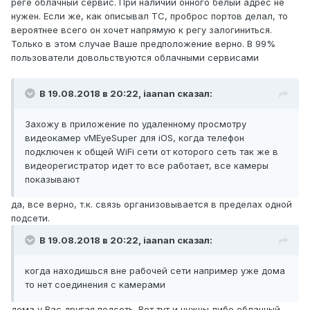
реге облачный сервис. При наличии онного белый адрес не
нужен. Если же, как описывал ТС, проброс портов делал, то
вероятнее всего он хочет напрямую к регу залогиниться.
Только в этом случае Ваше предположение верно. В 99%
пользователи довольствуются облачными сервисами
В 19.08.2018 в 20:22,
iaanan
сказал:
Захожу в приложение по удаленному просмотру
видеокамер vMEyeSuper для iOS, когда телефон
подключен к общей WiFi сети от которого сеть так же в
видеорегистратор идет то все работает, все камеры
показывают
да, все верно, т.к. связь организовывается в пределах одной
подсети.
В 19.08.2018 в 20:22,
iaanan
сказал:
когда находишься вне рабочей сети например уже дома
то нет соединения с камерами
дома у Вас другая подсеть. Вот тут и нужны либо облачный