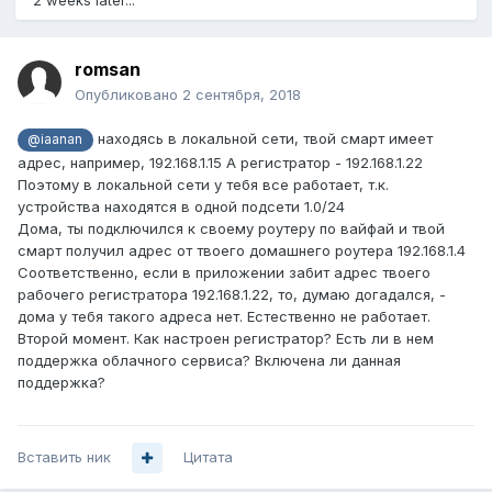
2 weeks later...
romsan
Опубликовано
2 сентября, 2018
находясь в локальной сети, твой смарт имеет
@iaanan
адрес, например, 192.168.1.15 А регистратор - 192.168.1.22
Поэтому в локальной сети у тебя все работает, т.к.
устройства находятся в одной подсети 1.0/24
Дома, ты подключился к своему роутеру по вайфай и твой
смарт получил адрес от твоего домашнего роутера 192.168.1.4
Соответственно, если в приложении забит адрес твоего
рабочего регистратора 192.168.1.22, то, думаю догадался, -
дома у тебя такого адреса нет. Естественно не работает.
Второй момент. Как настроен регистратор? Есть ли в нем
поддержка облачного сервиса? Включена ли данная
поддержка?
Вставить ник
Цитата