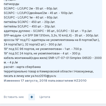
патчкорды
SC/APC - LC/UPC 2м - 55 шт. - 60р./шт.
SC/APC - LC/UPC(двойные)2м - 45 шт. - 100р./шт.
SC/UPC - LC/UPC 1м - 40 шт. - 60р./шт.
пигтейлы SC/APC - 450 шт. - 20р./шт.
пигтейлы SC/UPC - 450 шт. - 20р./шт.
адаптеры дуплекс - SC/APC - 95 шт., SC/UPC - 32 шт. - 11 р./шт.
SFP-модули -LH SFP SM 1310nm, 3,3v, 10 km(LX) - 35 шт. - 300р./шт.
кроссы 19" под FC-адаптеры не укомплектованы на 8 портов(1шт.),
24 порта(1шт.), 32 порта(2 шт.) - 300 р./шт.
19" под SC 96 портов, не укомплектован - 1 шт. - 700 р.
19" под SC 24 порта, не укомплектован - 4 шт. - 300 р.
кабель монтажный(одна жила) SNR-UT-07-01 Simplex G652D - 2000
м. - 4 р./м
расчёт - карта сбербанка
территориально товар в Кемеровской области г.Новокузнецк,
писать в личку или ya.hoz2010@ya.ru
Изменено
17 августа, 2018
пользователем HZ2010
Вставить ник
Цитата