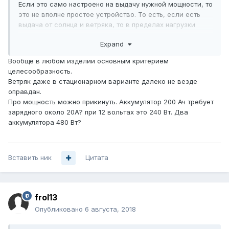
Если это само настроено на выдачу нужной мощности, то
это не вполне простое устройство. То есть, если есть
выдача от солнца и ветряка, то в пределах нагрузки
потребляется, остальное идет на зарядку генератора,
Expand
если не хватает, включается бензоагрегат, но фишка в
том, что он молотит на всю мощность и жрет на
Вообще в любом изделии основным критерием
холостом ходу немногим меньше, чем под нагрузкой. И
целесообразность.
вся затея становиться лишенной смысла. И как
Ветряк даже в стационарном варианте далеко не везде
экономить и добиться сложения мощностей от этих
оправдан.
устройств, тоже не вполне ясно. Или это тупое поделие,
Про мощность можно прикинуть. Аккумулятор 200 Ач требует
или они что-то придумали. По этому тоскливому
зарядного около 20А? при 12 вольтах это 240 Вт. Два
журналистскому описанию понять невозможно, можно
аккумулятора 480 Вт?
только догадки строить.
Вставить ник
Цитата
frol13
Опубликовано
6 августа, 2018