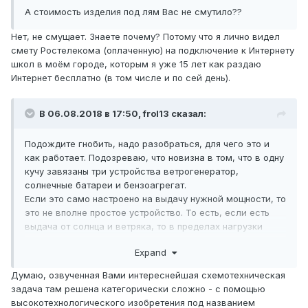
А стоимость изделия под лям Вас не смутило??
Нет, не смущает. Знаете почему? Потому что я лично видел
смету Ростелекома (оплаченную) на подключение к Интернету
школ в моём городе, которым я уже 15 лет как раздаю
Интернет бесплатно (в том числе и по сей день).
В 06.08.2018 в 17:50,
frol13
сказал:
Подождите гнобить, надо разобраться, для чего это и
как работает. Подозреваю, что новизна в том, что в одну
кучу завязаны три устройства ветрогенератор,
солнечные батареи и бензоагрегат.
Если это само настроено на выдачу нужной мощности, то
это не вполне простое устройство. То есть, если есть
выдача от солнца и ветряка, то в пределах нагрузки
потребляется, остальное идет на зарядку генератора,
Expand
если не хватает, включается бензоагрегат, но фишка в
том, что он молотит на всю мощность и жрет на
Думаю, озвученная Вами интереснейшая схемотехническая
холостом ходу немногим меньше, чем под нагрузкой. И
задача там решена категорически сложно - с помощью
вся затея становиться лишенной смысла. И как
высокотехнологического изобретения под названием