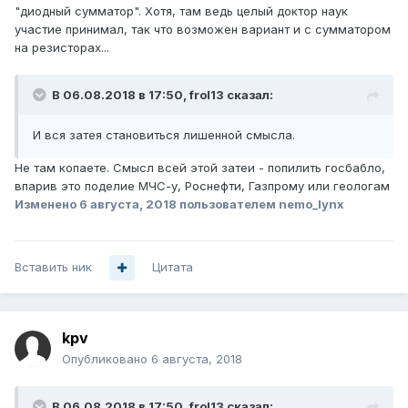
экономить и добиться сложения мощностей от этих
"диодный сумматор". Хотя, там ведь целый доктор наук
устройств, тоже не вполне ясно. Или это тупое поделие,
участие принимал, так что возможен вариант и с сумматором
или они что-то придумали. По этому тоскливому
на резисторах...
журналистскому описанию понять невозможно, можно
только догадки строить.
В 06.08.2018 в 17:50,
frol13
сказал:
И вся затея становиться лишенной смысла.
Не там копаете. Смысл всей этой затеи - попилить госбабло,
впарив это поделие МЧС-у, Роснефти, Газпрому или геологам
Изменено
6 августа, 2018
пользователем nemo_lynx
Вставить ник
Цитата
kpv
Опубликовано
6 августа, 2018
В 06.08.2018 в 17:50,
frol13
сказал: