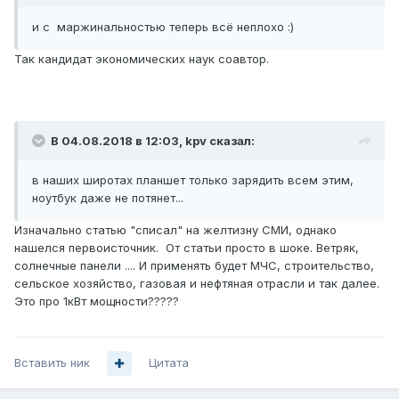
коммерциализации проекта требуется шесть миллионов
рублей.
и с маржинальностью теперь всё неплохо :)
Министерство промышленности и энергетики области
Так кандидат экономических наук соавтор.
В 04.08.2018 в 12:03,
kpv
сказал:
в наших широтах планшет только зарядить всем этим,
ноутбук даже не потянет...
Изначально статью "списал" на желтизну СМИ, однако
нашелся первоисточник. От статьи просто в шоке. Ветряк,
солнечные панели .... И применять будет МЧС, строительство,
сельское хозяйство, газовая и нефтяная отрасли и так далее.
Это про 1кВт мощности?????
Вставить ник
Цитата