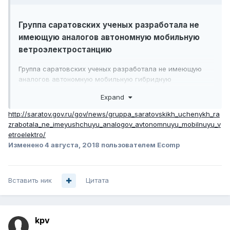
Группа саратовских ученых разработала не
имеющую аналогов автономную мобильную
ветроэлектростанцию
Группа саратовских ученых разработала не имеющую
аналогов автономную мобильную гибридную
электростанция под названием «АМОГИСТЭЛ-2».
Expand
Авторы разработки - доктор технических наук,
профессор, руководитель проекта Игорь Данилов и
http://saratov.gov.ru/gov/news/gruppa_saratovskikh_uchenykh_ra
кандидат экономических наук, доцент Ирина Попова.
zrabotala_ne_imeyushchuyu_analogov_avtonomnuyu_mobilnuyu_v
Основные области применения аппарата - энергетика,
etroelektro/
энергоэффективность и энергосбережение.
Изменено
4 августа, 2018
пользователем Ecomp
Гибридная электростанция «АМОГИСТЭЛ-2» -это уже
вторая версия автономной мобильной ветросолнечной
энергосистемы с дополнительным генератором,
Вставить ник
Цитата
предназначенным для энергоснабжения небольшого
вагончика для работы или проживания работников
различных сфер: МЧС, строительства, сельского
хозяйства, газовой и нефтяной отрасли и так далее.
kpv
В комплект входит два солнечных модуля мощностью по