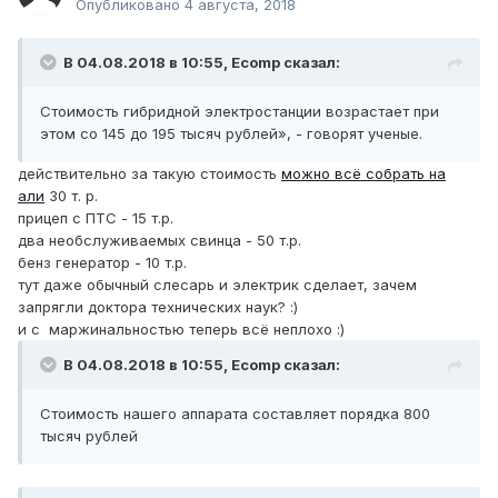
Опубликовано
4 августа, 2018
250 Вт, контроллер заряда, горизонтально-осевой
ветрогенератор мощностью 500 Вт, контроллер заряда
ветрогенератора, бензиновый (дизельный) генератор
В 04.08.2018 в 10:55,
Ecomp
сказал:
мощностью 1000 Вт и два аккумулятора емкостью по 200
А-ч.
Стоимость гибридной электростанции возрастает при
Напряжение системы составляет 12 Вольт с возможным
этом со 145 до 195 тысяч рублей», - говорят ученые.
преобразованием в 220 Вольт.
«Установка легко трансформируется под более мощные
действительно за такую стоимость
можно всё собрать на
значения выдаваемых напряжений. Использование
али
30 т. р.
генератора на 3-5 кВт позволит улучшить
прицеп с ПТС - 15 т.р.
характеристики и возможности разработки. В этом
два необслуживаемых свинца - 50 т.р.
случае можно подключить специальный инструмент и
бенз генератор - 10 т.р.
оборудование: тродрель, электропилу, бетономешалку,
тут даже обычный слесарь и электрик сделает, зачем
Стоимость гибридной электростанции возрастает при
запрягли доктора технических наук? :)
этом со 145 до 195 тысяч рублей», - говорят ученые.
и с маржинальностью теперь всё неплохо :)
Все оборудование смонтировано на разработанном и
изготовленном автомобильном прицепе, позволяющем
В 04.08.2018 в 10:55,
Ecomp
сказал:
перевозить его на большие расстояния, разворачивать и
сворачивать за короткий промежуток времени. Вес –
Стоимость нашего аппарата составляет порядка 800
около 400 килограммов. Комплект снабдит необходимой
тысяч рублей
электроэнергией оборудование с номинальным
потреблением до 2000 Вт. Номинальная мощность
инвертора составляет 1000 Вт, что обеспечивает