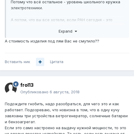
Потому что всё остальное - уровень школьного кружка
электротехники.
А потом, что вы все хотели, если РАН сегодня - это
сплошные дети чиновников от науки конца 90-х и начала
Expand
нулевых?
А стоимость изделия под лям Вас не смутило??
Вставить ник
Цитата
frol13
Опубликовано
6 августа, 2018
Подождите гнобить, надо разобраться, для чего это и как
работает. Подозреваю, что новизна в том, что в одну кучу
завязаны три устройства ветрогенератор, солнечные батареи
и бензоагрегат.
Если это само настроено на выдачу нужной мощности, то это
не вполне простое устройство. То есть, если есть выдача от