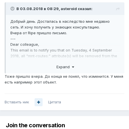
В 03.08.2018 в 08:29,
asteroid
сказал:
Добрый день. Досталась в наследство мне недавно
сеть. И хочу получить у знающих консультацию.
Вчера от Ripe пришло письмо.
---
Dear colleague,
This email is to notify you that on Tuesday, 4 September
2018, all "mnt-routes:" attribute(s) will be removed from the
following AUT-NUM object(s): AS.....
Expand
This change is due to NWI-5 (out of region ROUTE(6) and
Тоже пришло вчера. До конца не понял, что изменится. У меня
AUT-NUM objects), which the Database Working Group has
есть например этот объект.
asked the RIPE NCC to implement.
The AUT-NUM "mnt-routes:" maintainer is no longer needed
to authenticate ROUTE(6) object creation, and so the
Вставить ник
attribute will be removed.
Цитата
If you wish to be notified about references to your AUT-
NUM object(s) on ROUTE(6) creation, then add a "notify:"
attribute to your AUT-NUM object(s).
Join the conversation
---