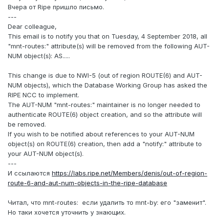
Вчера от Ripe пришло письмо.
---
Dear colleague,
This email is to notify you that on Tuesday, 4 September 2018, all
"mnt-routes:" attribute(s) will be removed from the following AUT-
NUM object(s): AS.....
This change is due to NWI-5 (out of region ROUTE(6) and AUT-
NUM objects), which the Database Working Group has asked the
RIPE NCC to implement.
The AUT-NUM "mnt-routes:" maintainer is no longer needed to
authenticate ROUTE(6) object creation, and so the attribute will
be removed.
If you wish to be notified about references to your AUT-NUM
object(s) on ROUTE(6) creation, then add a "notify:" attribute to
your AUT-NUM object(s).
---
И ссылаются
https://labs.ripe.net/Members/denis/out-of-region-
route-6-and-aut-num-objects-in-the-ripe-database
Читал, что mnt-routes: если удалить то mnt-by: его "заменит".
Но таки хочется уточнить у знающих.