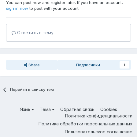
И ссылаются
https://labs.ripe.net/Members/denis/out-of-
You can post now and register later. If you have an account,
region-route-6-and-aut-num-objects-in-the-ripe-database
sign in now
to post with your account.
Читал, что mnt-routes: если удалить то mnt-by: его
"заменит".
Но таки хочется уточнить у знающих.
Ответить в тему...
Share
Подписчики
1
Перейти к списку тем
Язык
Тема
Обратная связь
Cookies
Политика конфиденциальности
Политика обработки персональных данных
Пользовательское соглашение