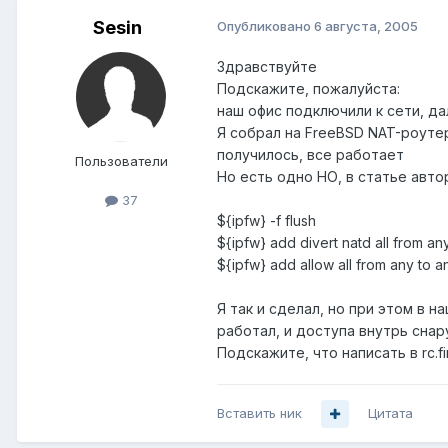
Sesin
Опубликовано
6 августа, 2005
Здравствуйте
Подскажите, пожалуйста:
наш офис подключили к сети, да
Я собрал на FreeBSD NAT-роутер
получилось, все работает
Пользователи
Но есть одно НО, в статье авто
37
${ipfw} -f flush
${ipfw} add divert natd all from any
${ipfw} add allow all from any to a
Я так и сделал, но при этом в н
работал, и доступа внутрь снар
Подскажите, что написать в rc.fir
Вставить ник
Цитата