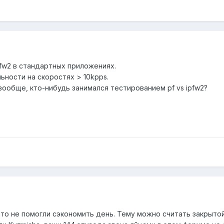
pfw2 в стандартных приложениях.
ьности на скоростях > 10kpps.
 вообще, кто-нибудь занимался тестированием pf vs ipfw2?
то не помогли сэкономить день. Тему можно считать закрытой