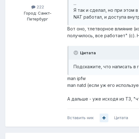
...
222
Я так и сделал, но при этом 
Город:
Санкт-
NAT работал, и доступа внут
Петербург
Вот оно, тлетворное влияние (кс
получилось, все работает" (с). Не
Цитата
Подскажите, что написать в rc.
man ipfw
man natd (если уж его использу
А дальше - уже исходя из ТЗ, "ч
Вставить ник
Цитата