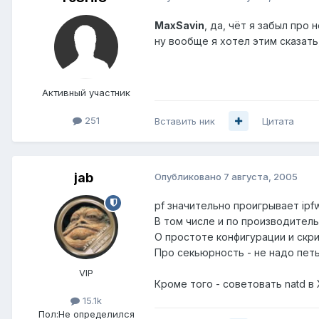
MaxSavin
, да, чёт я забыл про 
ну вообще я хотел этим сказать,
Активный участник
251
Вставить ник
Цитата
jab
Опубликовано
7 августа, 2005
pf значительно проигрывает ipf
В том числе и по производитель
О простоте конфигурации и скр
Про секьюрность - не надо петь 
VIP
Кроме того - советовать natd в XX
15.1k
Пол:
Не определился