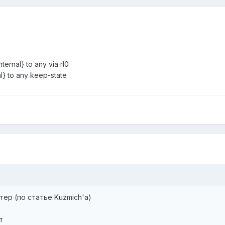
ternal} to any via rl0
al} to any keep-state
тер (по статье Kuzmich'a)
т