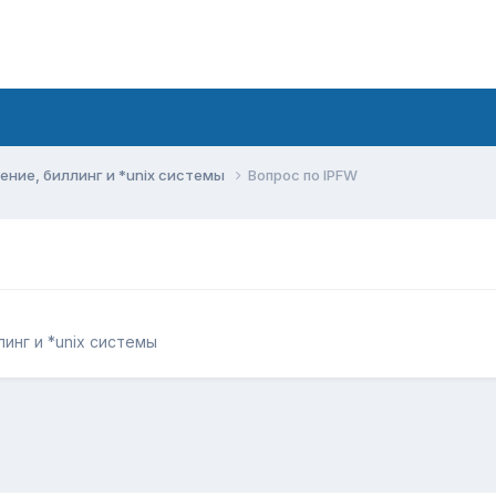
ние, биллинг и *unix системы
Вопрос по IPFW
инг и *unix системы