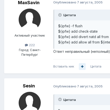
MaxSavin
Опубликовано
7 августа, 2005
Цитата
${ipfw} -f flush
${ipfw} add check-state
Активный участник
${ipfw} add divert natd all from 
${ipfw} add allow all from ${int
222
Город:
Санкт-
Ответ неправильный (неполный).
Петербург
Вставить ник
Цитата
Sesin
Опубликовано
7 августа, 2005
Цитата