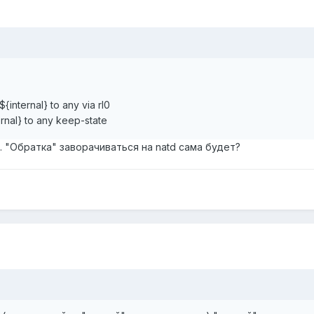
${internal} to any via rl0
ernal} to any keep-state
 "Обратка" заворачиваться на natd сама будет?