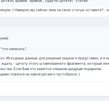
(кстати, крайне "кривой", судя по цитате) "статей".
янули :) Наверно вы сейчас линк на свою статью оставите?... 
ьзуем)
 "что написать".
рос. Исходные данные для решения задачи я представил, и я н
т вас ждать - цитату этого штампованного фрагмента, который 
льства. Если Вам это кажется слишком щедрым подарком...
идимо повелся на завсягдатаего пустобреха :)