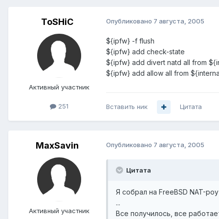
ToSHiC
Опубликовано
7 августа, 2005
${ipfw} -f flush
${ipfw} add check-state
${ipfw} add divert natd all from ${in
${ipfw} add allow all from ${intern
Активный участник
251
Вставить ник
Цитата
MaxSavin
Опубликовано
7 августа, 2005
Цитата
Я собрал на FreeBSD NAT-роу
...
Активный участник
Все получилось, все работае