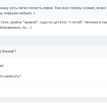
в нашу сеть легко попасть извне. Уже всю голову сломал, всяк
рь снаружи небыло :(
тати, крайне "кривой", судя по цитате) "статей". Человек в п
правильно, но... :)
firewall ?
ем)
то написать".