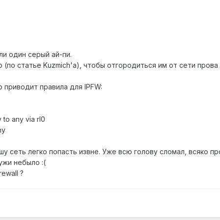
ли один серый ай-пи.
 (по статье Kuzmich'a), чтобы отгородиться им от сети прова
р приводит правила для IPFW:
 to any via rl0
ny
ашу сеть легко попасть извне. Уже всю голову сломал, всяко п
ужи небыло :(
ewall ?