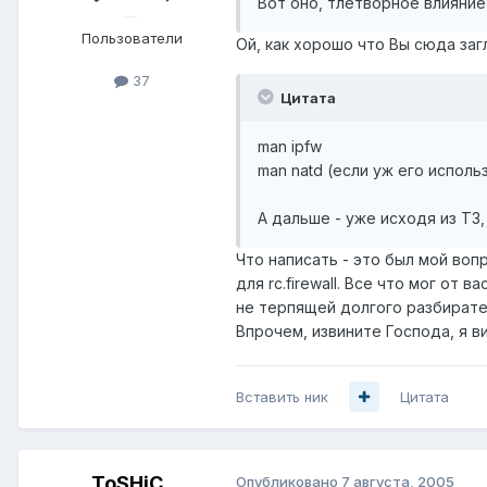
Вот оно, тлетворное влияние 
Пользователи
Ой, как хорошо что Вы сюда загл
37
Цитата
man ipfw
man natd (если уж его испол
А дальше - уже исходя из ТЗ,
Что написать - это был мой воп
для rc.firewall. Все что мог о
не терпящей долгого разбирате
Впрочем, извините Господа, я в
Вставить ник
Цитата
ToSHiC
Опубликовано
7 августа, 2005