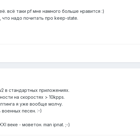
неё. всё таки pf мне намного больше нравится :)
 что надо почитать про keep-state.
w2 в стандартных приложениях.
ности на скоростях > 10kpps.
иптинга я уже вообще молчу.
военных песен. :-)
I веке - моветон. man ipnat. ;-)